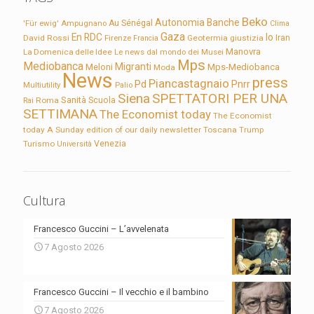
Beko
Autonomia
Banche
'Für ewig'
Ampugnano
Au Sénégal
Clima
Gaza
En RDC
Io
David Rossi
Firenze
Geotermia
giustizia
Iran
Francia
Manovra
La Domenica delle Idee
Le news dal mondo dei Musei
Mps
Mediobanca
Migranti
Meloni
Mps-Mediobanca
Moda
News
press
Piancastagnaio
Pd
Pnrr
Multiutility
Palio
Siena
SPETTATORI PER UNA
Sanità
Rai
Roma
Scuola
SETTIMANA
The Economist today
The Economist
today A Sunday edition of our daily newsletter
Toscana
Trump
Turismo
Venezia
Università
Cultura
Francesco Guccini – L’avvelenata
7 Agosto 2026
Francesco Guccini – Il vecchio e il bambino
7 Agosto 2026