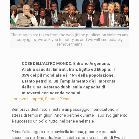
The images are taken from the web (if the publication violates any
copyrights, we ask you to notify us and we will immediately
remove them)
COSE DELL’ALTRO MONDO. Entrano Argentina,
Arabia saudita, Emirati, Iran, Egitto ed Etiopia: il
35% del pil mondiale e il 46% della popolazione.
E tanto petrolio. Sull’ampliamento c’è l’impronta
della Cina. Restano dubbi sulla capacità di
muoversi con agende comuni
Lorenzo Lamperti, Simone Pieranni
Sembrava destinato a restare un passaggio interlocutorio, in
attesa di tempi migliori. Anche perché durante il suo svolgimento
è successo un po’ di tutto, nel bene e nel male.
Prima l’allunaggio della navicella indiana, grande e puntuale
successo per Narendra Modi, subito dopo lo schianto di Evgenij