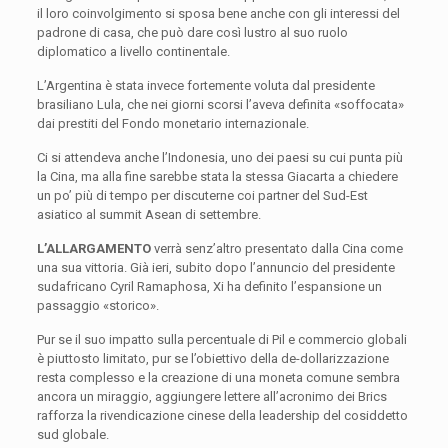
il loro coinvolgimento si sposa bene anche con gli interessi del
padrone di casa, che può dare così lustro al suo ruolo
diplomatico a livello continentale.
L’Argentina è stata invece fortemente voluta dal presidente
brasiliano Lula, che nei giorni scorsi l’aveva definita «soffocata»
dai prestiti del Fondo monetario internazionale.
Ci si attendeva anche l’Indonesia, uno dei paesi su cui punta più
la Cina, ma alla fine sarebbe stata la stessa Giacarta a chiedere
un po’ più di tempo per discuterne coi partner del Sud-Est
asiatico al summit Asean di settembre.
L’ALLARGAMENTO
verrà senz’altro presentato dalla Cina come
una sua vittoria. Già ieri, subito dopo l’annuncio del presidente
sudafricano Cyril Ramaphosa, Xi ha definito l’espansione un
passaggio «storico».
Pur se il suo impatto sulla percentuale di Pil e commercio globali
è piuttosto limitato, pur se l’obiettivo della de-dollarizzazione
resta complesso e la creazione di una moneta comune sembra
ancora un miraggio, aggiungere lettere all’acronimo dei Brics
rafforza la rivendicazione cinese della leadership del cosiddetto
sud globale.