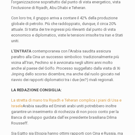
l’organizzazione soprattutto dal punto di vista energetico, vista
l’inclusione di Riyadh, Abu Dhabi e Teheran.
Con loro tre, il gruppo arriva a contare il 42% della produzione
globale di petrolio. Più che raddoppiato, dunque, il circa 20%
attuale. Si tratta dei tre ingressi più rilevanti dal punto di vista
economico e diplomatico, viste le tensioni irrisolte tra Iran e Stati
uniti.
L’ENTRATA
contemporanea con l’Arabia saudita assicura
peraltro alla Cina un successo simbolico: tradizionalmente più
vicina all’Iran, Pechino si è avvicinata negli ultimi anni molto
anche al paese del Golfo. Processo suggellato dalla visita di Xi
Jinping dello scorso dicembre, ma anche dal ruolo giocato nel
riavvio dei rapporti diplomatici tra i due (ex?) rivali regionali.
LA REDAZIONE CONSIGLIA:
La stretta di mano tra Riyadh e Teheran complica i piani di Usa e
Israele
Arabia saudita ed Emirati arabi uniti potrebbero inoltre
garantire un inserimento di ricchezza di non poco conto per la
Banca di sviluppo guidata dall’ex presidente brasiliana Dilma
Rousseff.
Sia Egitto sia Etiopia hanno ottimi rapporti con Cina e Russia, ma