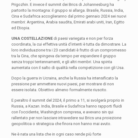
Prigozhin. E invece il summit dei Brics di Johannesburg ha
partorito la montagna: il gruppo si allarga. Brasile, Russia, India,
Cina e Sudafrica accoglieranno dal primo gennaio 2024 sei nuovi
membri: Argentina, Arabia saudita, Emirati arabi uniti, Iran, Egitto
ed Etiopia.
UNA COSTELLAZIONE
di paesi variegata e non per forza
coordinata, la cui effettiva unità d’intenti è tutta da dimostrare. La
loro individuazione tra i 23 candidati è frutto di un compromesso
tra la Cina, che spingeva da tempo per espandere il gruppo
senza troppi tentennamenti, e gli altri membri. Una spinta
aumentata con il salto di qualità nella competizione con gli Usa.
Dopo la guerra in Ucraina, anche la Russia ha intensificato la
pressione per ammettere nuovi paesi, per mostrare di non
essere isolata. Obiettivo almeno formalmente riuscito.
E peraltro il summit del 2024, il primo a 11, si svolgerà proprio in
Russia, a Kazan. India, Brasile e Sudafrica hanno rapporti fluidi
con l’occidente, Washington compresa, e avevano sin qui
rallentato per non lasciare intravedere sui Brics una proiezione
geopolitica o strategica che finora non hanno mai avuto.
Ne è nata una lista che in ogni caso rende più forte