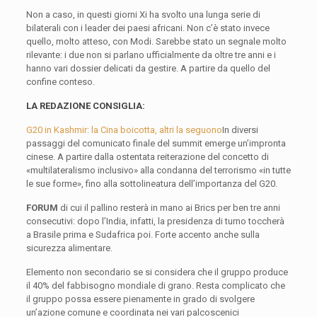
Non a caso, in questi giorni Xi ha svolto una lunga serie di
bilaterali con i leader dei paesi africani. Non c’è stato invece
quello, molto atteso, con Modi. Sarebbe stato un segnale molto
rilevante: i due non si parlano ufficialmente da oltre tre anni e i
hanno vari dossier delicati da gestire. A partire da quello del
confine conteso.
LA REDAZIONE CONSIGLIA:
G20 in Kashmir: la Cina boicotta, altri la seguono
In diversi
passaggi del comunicato finale del summit emerge un’impronta
cinese. A partire dalla ostentata reiterazione del concetto di
«multilateralismo inclusivo» alla condanna del terrorismo «in tutte
le sue forme», fino alla sottolineatura dell’importanza del G20.
FORUM
di cui il pallino resterà in mano ai Brics per ben tre anni
consecutivi: dopo l’India, infatti, la presidenza di turno toccherà
a Brasile prima e Sudafrica poi. Forte accento anche sulla
sicurezza alimentare.
Elemento non secondario se si considera che il gruppo produce
il 40% del fabbisogno mondiale di grano. Resta complicato che
il gruppo possa essere pienamente in grado di svolgere
un’azione comune e coordinata nei vari palcoscenici