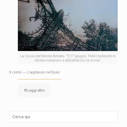
La Croce del Monte Amiata. "Il 17 giugno 1944 i tedeschi in
ritirata minarono e abbatterono la croce"
Il comò — L’applauso nel buio
Leggi altro