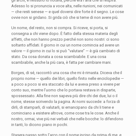
gli archi, e nessuno lo notava, perché era l’aria che si respira.
Adesso lo si pronuncia a voce alta, nelle riunioni, nei comunicati
— che resti senese — e quel doversi dire forte è il segno. Le cose
ovvie non si gridano. Si grida ciò che si teme di non avere più.
Un nome, del resto, non si compra. Si riceve, si porta, si
consegna a chi viene dopo. È fatto della stessa materia degli
affetti, che non hanno prezzo perché non sono nostri: ci sono
soltanto affidati. Il giorno in cui un nome comincia ad avere un
valore — il giorno in cui lo si può “valutare” — è già cambiato di
stato. Da cosa donata a cosa scambiabile. E una cosa
scambiabile, anche la più cara, è fatta per cambiare mani.
Borges, di sé, raccontò una cosa che mi è rimasta. Diceva che il
proprio nome — quello dei libri, quello finito nelle enciclopedie —
a poco a poco si era staccato da lui e aveva preso a vivere per
conto suo, mentre l’uomo che lo portava restava in disparte,
spossessato. Alla fine non sapeva più dire chi dei due, lui o il
nome, stesse scrivendo la pagina. Ai nomi succede: a forza di
dirli, di stamparli, di valutarli, si emancipano da chi li tiene e
cominciano a esistere altrove, come cose tra le cose. Anche il
nostro, ormai, vive più nei verbali che nelle bocche: lo difendono
in tanti, lo dicono piano in pochi.
Stasera passo sotto l’arco con il nome inciso da prima di me, e