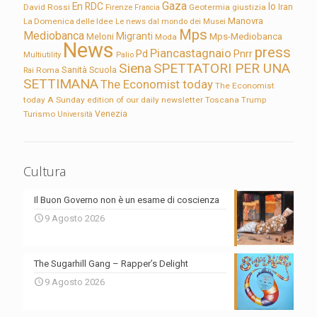
Gaza
En RDC
Io
David Rossi
Firenze
Geotermia
giustizia
Iran
Francia
Manovra
La Domenica delle Idee
Le news dal mondo dei Musei
Mps
Mediobanca
Migranti
Meloni
Mps-Mediobanca
Moda
News
press
Piancastagnaio
Pd
Pnrr
Multiutility
Palio
Siena
SPETTATORI PER UNA
Sanità
Rai
Roma
Scuola
SETTIMANA
The Economist today
The Economist
today A Sunday edition of our daily newsletter
Toscana
Trump
Turismo
Venezia
Università
Cultura
Il Buon Governo non è un esame di coscienza
9 Agosto 2026
The Sugarhill Gang – Rapper’s Delight
9 Agosto 2026