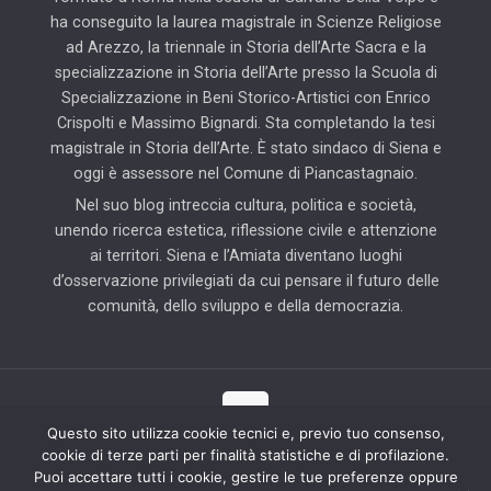
ha conseguito la laurea magistrale in Scienze Religiose
ad Arezzo, la triennale in Storia dell’Arte Sacra e la
specializzazione in Storia dell’Arte presso la Scuola di
Specializzazione in Beni Storico-Artistici con Enrico
Crispolti e Massimo Bignardi. Sta completando la tesi
magistrale in Storia dell’Arte. È stato sindaco di Siena e
oggi è assessore nel Comune di Piancastagnaio.
Nel suo blog intreccia cultura, politica e società,
unendo ricerca estetica, riflessione civile e attenzione
ai territori. Siena e l’Amiata diventano luoghi
d’osservazione privilegiati da cui pensare il futuro delle
comunità, dello sviluppo e della democrazia.
Questo sito utilizza cookie tecnici e, previo tuo consenso,
cookie di terze parti per finalità statistiche e di profilazione.
© 2025 Il Blog di Pierluigi Piccini | Tutti i diritti riservati | Partner
Puoi accettare tutti i cookie, gestire le tue preferenze oppure
tecnico: Hab Solution