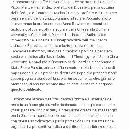
La presentazione ufficiale vedrà
la partecipazione del cardinale
Víctor Manuel Fernández, prefetto del Dicastero per la dottrina
della fede, e del cardinale Michael Czerny, prefetto del Dicastero
per il servizio dello sviluppo umano integrale. Accanto a loro
interverranno la professoressa Anna Rowlands, docente di
teologia politica e dottrina sociale della Chiesa alla Durham
University, e Christopher Olah, cofondatore di Anthropic e
impegnato
nella ricerca sull’interpretabilità dell’intelligenza
artificiale. È prevista anche la relazione della dottoressa
Leocadie Lushombo, studiosa di teologia politica e pensiero
sociale cattolico alla Jesuit School of Theology della Santa Clara
University. A concludere l’incontro sarà il cardinale segretario di
Stato Pietro Parolin, prima dell’intervento e della benedizione di
papa Leone XIV. La presenza diretta
del Papa alla presentazione
accompagnerà dunque il lancio di un documento che, già nelle
premesse, si annuncia come uno dei testi destinati a segnare
questo pontificato.
L’attenzione al tema dell’intelligenza artificiale si inserisce del
resto in un filone già più volte richiamato dal magistero recente
(basti pensare, uno per tutti, la riflessione offerta nel messaggio
per la Giornata mondiale delle
comunicazioni sociali), ma che
con questa enciclica trova per la prima volta una sistemazione
organica. La prospettiva indicata dal titolo lascia intravedere una