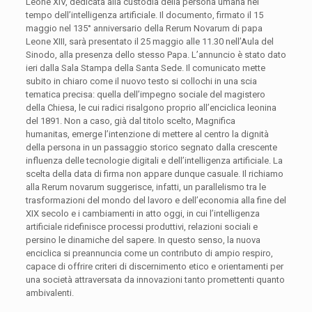
Leone XIV, dedicata alla custodia della persona umana nel
tempo dell’intelligenza artificiale. Il documento, firmato il 15
maggio nel 135° anniversario della
Rerum Novarum
di papa
Leone XIII, sarà presentato il 25 maggio alle 11.30 nell’Aula del
Sinodo, alla presenza dello stesso Papa. L’annuncio è stato dato
ieri dalla Sala Stampa della Santa Sede. Il comunicato mette
subito in chiaro come il nuovo testo si collochi in una scia
tematica precisa: quella dell’impegno sociale del magistero
della Chiesa, le cui radici risalgono proprio all’enciclica leonina
del 1891. Non a caso, già dal titolo scelto,
Magnifica
humanitas,
emerge l’intenzione di mettere al centro la dignità
della persona in un passaggio storico segnato dalla crescente
influenza delle tecnologie digitali e dell’intelligenza artificiale. La
scelta della data di firma non appare dunque casuale. Il richiamo
alla
Rerum novarum
suggerisce, infatti, un parallelismo tra le
trasformazioni del mondo del lavoro e dell’economia alla fine del
XIX secolo e i cambiamenti in atto oggi, in cui l’intelligenza
artificiale ridefinisce processi produttivi, relazioni sociali e
persino le dinamiche del sapere. In questo senso, la nuova
enciclica si preannuncia come un contributo di ampio respiro,
capace di offrire criteri di discernimento etico e orientamenti per
una società attraversata da innovazioni tanto promettenti quanto
ambivalenti.