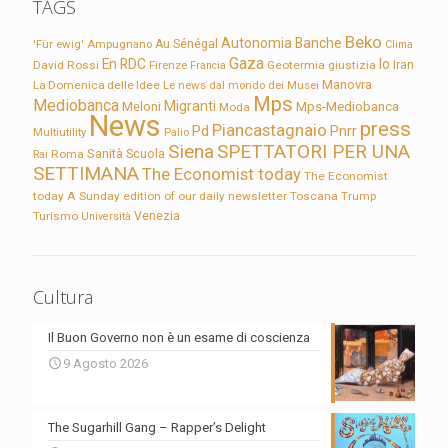
TAGS
Beko
Autonomia
Banche
'Für ewig'
Ampugnano
Au Sénégal
Clima
Gaza
En RDC
Io
David Rossi
Firenze
Geotermia
giustizia
Iran
Francia
Manovra
La Domenica delle Idee
Le news dal mondo dei Musei
Mps
Mediobanca
Migranti
Meloni
Mps-Mediobanca
Moda
News
press
Piancastagnaio
Pd
Pnrr
Multiutility
Palio
Siena
SPETTATORI PER UNA
Sanità
Rai
Roma
Scuola
SETTIMANA
The Economist today
The Economist
today A Sunday edition of our daily newsletter
Toscana
Trump
Turismo
Venezia
Università
Cultura
Il Buon Governo non è un esame di coscienza
9 Agosto 2026
The Sugarhill Gang – Rapper’s Delight