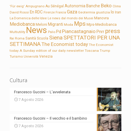
Beko
Autonomia
Banche
'Für ewig'
Ampugnano
Au Sénégal
Clima
Gaza
En RDC
Io
David Rossi
Firenze
Geotermia
giustizia
Iran
Francia
Manovra
La Domenica delle Idee
Le news dal mondo dei Musei
Mps
Mediobanca
Migranti
Meloni
Mps-Mediobanca
Moda
News
press
Piancastagnaio
Pd
Pnrr
Multiutility
Palio
Siena
SPETTATORI PER UNA
Sanità
Rai
Roma
Scuola
SETTIMANA
The Economist today
The Economist
today A Sunday edition of our daily newsletter
Toscana
Trump
Turismo
Venezia
Università
Cultura
Francesco Guccini – L’avvelenata
7 Agosto 2026
Francesco Guccini – Il vecchio e il bambino
7 Agosto 2026