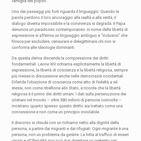
famiglia dei popoli.
Uno dei passaggi più forti riguarda il linguaggio. Quando le
parole perdono il loro ancoraggio alla realtà e alla verità, il
dialogo diventa impossibile e la convivenza si degrada. Il Papa
denuncia un paradosso contemporaneo: in nome della libertà di
espressione si afferma un linguaggio ambiguo e “inclusivo” che
finisce per escludere, censurare e delegittimare chi non si
conforma alle ideologie dominanti.
Da questa deriva discende la compressione dei diritti
fondamentali. Leone XIV richiama esplicitamente la libertà di
espressione, la libertà di coscienza e la libertà religiosa, sempre
più messe in discussione anche nelle democrazie occidentali.
Difende l’obiezione di coscienza come atto di fedeltà a sé
stessi, non come ribellione allo Stato, e ricorda che la libertà
religiosa è il primo dei diritti umani. I dati sulla persecuzione dei
cristiani nel mondo – oltre 380 milioni di persone coinvolte –
mostrano quanto spesso questo diritto sia trattato come una
concessione e non come un principio inviolabile.
Il discorso si chiude con un richiamo netto alla dignità della
persona, a partire dai migranti e dai rifugiati. Ogni migrante è una
persona, non un problema da gestire. La lotta al traffico di esseri
umani e all’illegalità non può mai diventare un pretesto per