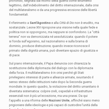
profondo, segnata dal ritorno della guerra come strumento
legittimo, dall’indebolimento del diritto internazionale, dalla crisi
del multilateralismo e da una progressiva erosione delle libertà
fondamentali.
Il riferimento a
Sant’Agostino
e alla
Città di Dio
non è erudito, ma
sostanziale. Leone XIV ripropone una visione nella quale fede e
politica non si oppongono, ma neppure si confondono. La “città
terrena” non va demonizzata né assolutizzata: quando il potere
si fonda sull’egoismo, sul nazionalismo e sulla brama di
dominio, produce distruzione; quando invece riconosce il
primato della dignità umana, può diventare spazio di giustizia e
di pace.
Sul piano internazionale, il Papa denuncia con chiarezza la
sostituzione della diplomazia del dialogo con la diplomazia
della forza. Il multilateralismo è in crisi perché gli Stati
privilegiano interessi di parte e alleanze armate, svuotando il
senso stesso delle istituzioni nate dopo la Seconda guerra
mondiale. In questo quadro, la violazione del diritto umanitario è
diventata sistematica: colpire civili, ospedali e infrastrutture
essenziali non è più un’eccezione, ma una prassi. Da qui
l’appello a una riforma delle
Nazioni Unite
, affinché siano meno
prigioniere delle ideologie e più capaci di custodire l’unità della