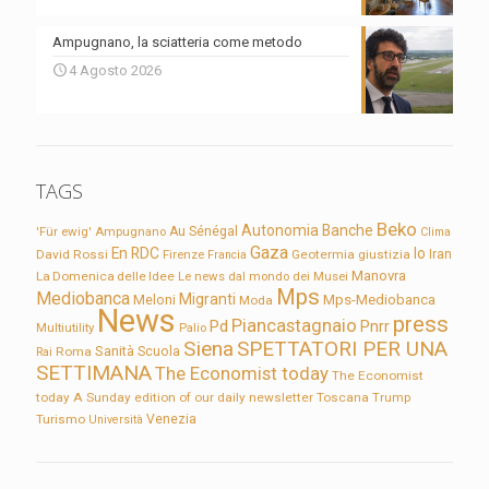
Ampugnano, la sciatteria come metodo
4 Agosto 2026
TAGS
Beko
Autonomia
Banche
'Für ewig'
Ampugnano
Au Sénégal
Clima
Gaza
En RDC
Io
David Rossi
Firenze
Geotermia
giustizia
Iran
Francia
Manovra
La Domenica delle Idee
Le news dal mondo dei Musei
Mps
Mediobanca
Migranti
Meloni
Mps-Mediobanca
Moda
News
press
Piancastagnaio
Pd
Pnrr
Multiutility
Palio
Siena
SPETTATORI PER UNA
Sanità
Rai
Roma
Scuola
SETTIMANA
The Economist today
The Economist
today A Sunday edition of our daily newsletter
Toscana
Trump
Turismo
Venezia
Università