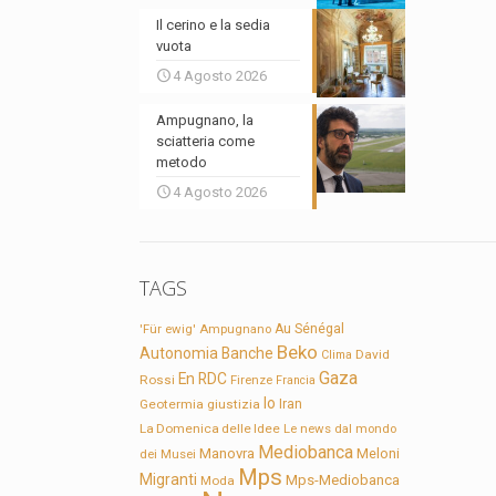
Il cerino e la sedia
vuota
4 Agosto 2026
Ampugnano, la
sciatteria come
metodo
4 Agosto 2026
TAGS
'Für ewig'
Ampugnano
Au Sénégal
Beko
Autonomia
Banche
David
Clima
Gaza
En RDC
Rossi
Firenze
Francia
Io
Geotermia
giustizia
Iran
La Domenica delle Idee
Le news dal mondo
Mediobanca
Manovra
Meloni
dei Musei
Mps
Migranti
Mps-Mediobanca
Moda