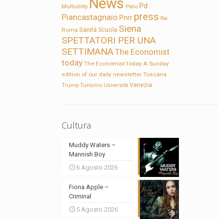
News
Pd
Multiutility
Palio
press
Piancastagnaio
Pnrr
Rai
Siena
Sanità
Roma
Scuola
SPETTATORI PER UNA
SETTIMANA
The Economist
today
The Economist today A Sunday
edition of our daily newsletter
Toscana
Trump
Turismo
Venezia
Università
Cultura
Muddy Waters –
Mannish Boy
6 Agosto 2026
Fiona Apple –
Criminal
5 Agosto 2026