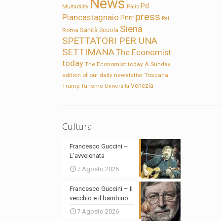
News
Pd
Multiutility
Palio
press
Piancastagnaio
Pnrr
Rai
Siena
Sanità
Roma
Scuola
SPETTATORI PER UNA
SETTIMANA
The Economist
today
The Economist today A Sunday
edition of our daily newsletter
Toscana
Trump
Turismo
Venezia
Università
Cultura
Francesco Guccini –
L’avvelenata
7 Agosto 2026
Francesco Guccini – Il
vecchio e il bambino
7 Agosto 2026