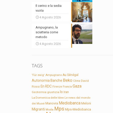
Il cerino e la sedia
vuota
4 Agosto 2026
Ampugnano, la
sciatteria come
metodo
4 Agosto 2026
TAGS
'Für ewig'
Ampugnano
Au Sénégal
Beko
Autonomia
Banche
David
Clima
Gaza
En RDC
Rossi
Firenze
Francia
Io
Geotermia
giustizia
Iran
La Domenica delle Idee
Le news dal mondo
Mediobanca
Manovra
Meloni
dei Musei
Mps
Migranti
Mps-Mediobanca
Moda