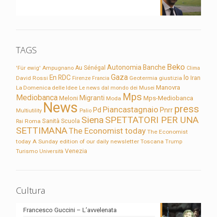
TAGS
Beko
Autonomia
Banche
'Für ewig'
Ampugnano
Au Sénégal
Clima
Gaza
En RDC
Io
David Rossi
Firenze
Geotermia
giustizia
Iran
Francia
Manovra
La Domenica delle Idee
Le news dal mondo dei Musei
Mps
Mediobanca
Migranti
Meloni
Mps-Mediobanca
Moda
News
press
Piancastagnaio
Pd
Pnrr
Multiutility
Palio
Siena
SPETTATORI PER UNA
Sanità
Rai
Roma
Scuola
SETTIMANA
The Economist today
The Economist
today A Sunday edition of our daily newsletter
Toscana
Trump
Turismo
Venezia
Università
Cultura
Francesco Guccini – L’avvelenata