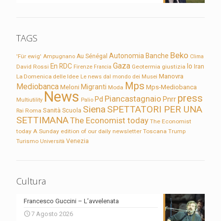
TAGS
Beko
Autonomia
Banche
'Für ewig'
Ampugnano
Au Sénégal
Clima
Gaza
En RDC
Io
David Rossi
Firenze
Geotermia
giustizia
Iran
Francia
Manovra
La Domenica delle Idee
Le news dal mondo dei Musei
Mps
Mediobanca
Migranti
Meloni
Mps-Mediobanca
Moda
News
press
Piancastagnaio
Pd
Pnrr
Multiutility
Palio
Siena
SPETTATORI PER UNA
Sanità
Rai
Roma
Scuola
SETTIMANA
The Economist today
The Economist
today A Sunday edition of our daily newsletter
Toscana
Trump
Turismo
Venezia
Università
Cultura
Francesco Guccini – L’avvelenata
7 Agosto 2026