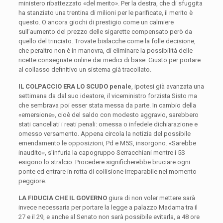
ministero ribattezzato «del merito». Per la destra, che di sfuggita
ha stanziato una trentina di milioni per le parificate, il merito è
questo. O ancora giochi di prestigio come un calmiere
sull’aumento del prezzo delle sigarette compensato però da
quello del trinciato. Trovate bislacche come la folle decisione,
che peraltro non è in manovra, di eliminare la possibilità delle
ricette consegnate online dai medici di base. Giusto per portare
al collasso definitivo un sistema già tracollato.
IL COLPACCIO ERA LO SCUDO penale
, ipotesi già avanzata una
settimana da dal suo ideatore, il viceministro forzista Sisto ma
che sembrava poi esser stata messa da parte. In cambio della
«emersione», cioè del saldo con modesto aggravio, sarebbero
stati cancellati i reati penali: omessa o infedele dichiarazione e
omesso versamento. Appena circola la notizia del possibile
emendamento le opposizioni, Pd e M5S, insorgono. «Sarebbe
inaudito», s’infuria la capogruppo Serracchiani mentre i 5S
esigono lo stralcio. Procedere significherebbe bruciare ogni
ponte ed entrare in rotta di collisione irreparabile nel momento
peggiore.
LA FIDUCIA CHE IL GOVERNO
giura di non voler mettere sarà
invece necessaria per portare la legge a palazzo Madama tra il
27 e il 29, e anche al Senato non sarà possibile evitarla, a 48 ore