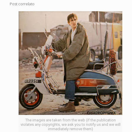
Post correlato
The images are taken from the web (if the publication
violates any copyrights, we ask you to notify us and we will
immediately remove them)