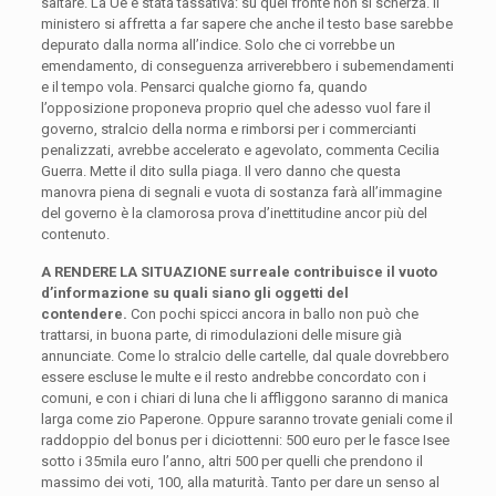
saltare. La Ue è stata tassativa: su quel fronte non si scherza. Il
ministero si affretta a far sapere che anche il testo base sarebbe
depurato dalla norma all’indice. Solo che ci vorrebbe un
emendamento, di conseguenza arriverebbero i subemendamenti
e il tempo vola. Pensarci qualche giorno fa, quando
l’opposizione proponeva proprio quel che adesso vuol fare il
governo, stralcio della norma e rimborsi per i commercianti
penalizzati, avrebbe accelerato e agevolato, commenta Cecilia
Guerra. Mette il dito sulla piaga. Il vero danno che questa
manovra piena di segnali e vuota di sostanza farà all’immagine
del governo è la clamorosa prova d’inettitudine ancor più del
contenuto.
A RENDERE LA SITUAZIONE surreale contribuisce il vuoto
d’informazione su quali siano gli oggetti del
contendere.
Con pochi spicci ancora in ballo non può che
trattarsi, in buona parte, di rimodulazioni delle misure già
annunciate. Come lo stralcio delle cartelle, dal quale dovrebbero
essere escluse le multe e il resto andrebbe concordato con i
comuni, e con i chiari di luna che li affliggono saranno di manica
larga come zio Paperone. Oppure saranno trovate geniali come il
raddoppio del bonus per i diciottenni: 500 euro per le fasce Isee
sotto i 35mila euro l’anno, altri 500 per quelli che prendono il
massimo dei voti, 100, alla maturità. Tanto per dare un senso al