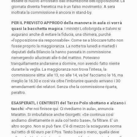
essere di nuovo affossato dall’insurrezione dell’opposizione. La
giornata diventa frenetica ma è un falso movimento. A sera
inoltrata la commissione è ancora in stand-by.
PER IL PREVISTO APPRODO della manovra in aula ci vorrà
quasi la bacchetta magica
. I ministri Lollobrigida e Salvini si
augurano anche di evitare la fiducia, una chimera, purché
«l’opposizione sia responsabile». Come se a bloccare tutto non
fosse proprio la maggioranza. La notte tra lunedì e martedì i
deputati della Bilancio la hanno passata in commissione
riemergendo allucinati alle 6 del mattino. Potevano
tranquillamente andarsene a dormire, non avendo fatto niente
durante la veglia. La maggioranza non trova l’intesa, la
commissione slitta: alle 13, no alle 14, va be’ facciamo le 16, ma
meglio le 16.30 e così via oltre l’imbrunire quando arrivano i 30
emendamenti dei relatori. Senza che la commissione riparta,
peraltro.
ESASPERATI, I CENTRISTI del Terzo Polo sbottano e alzano i
tacchi
: «Per noi finisce qui. Ci rivediamo in aula», annuncia
Marattin. Si imbufalisce anche Giorgetti. «Se continua così
andiamo direttamente in aula col testo base», fa filtrare. E’ un
altro sogno. Non si può fare. C’è di mezzo la sciagurata norma
sul tetto di 60 euro per il Pos. Testo base o meno, quella deve