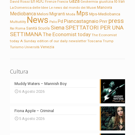
Gaza
En RDC
Io
David Rossi
Firenze
Geotermia
giustizia
Iran
Francia
Manovra
La Domenica delle Idee
Le news dal mondo dei Musei
Mps
Mediobanca
Migranti
Meloni
Mps-Mediobanca
Moda
News
press
Piancastagnaio
Pd
Pnrr
Multiutility
Palio
Siena
SPETTATORI PER UNA
Sanità
Rai
Roma
Scuola
SETTIMANA
The Economist today
The Economist
today A Sunday edition of our daily newsletter
Toscana
Trump
Turismo
Venezia
Università
Cultura
Muddy Waters – Mannish Boy
6 Agosto 2026
Fiona Apple – Criminal
5 Agosto 2026