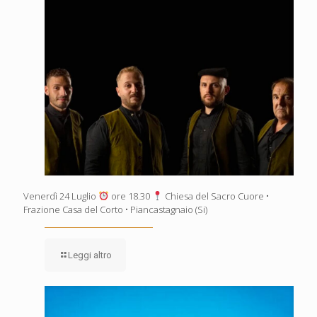
Venerdì 24 Luglio
ore 18.30
Chiesa del Sacro Cuore •
Frazione Casa del Corto • Piancastagnaio (Si)
Leggi altro