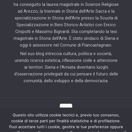
ha conseguito la laurea magistrale in Scienze Religiose
ad Arezzo, la triennale in Storia dell’Arte Sacra e la
specializzazione in Storia dell’Arte presso la Scuola di
Specializzazione in Beni Storico-Artistici con Enrico
Crispolti e Massimo Bignardi. Sta completando la tesi
magistrale in Storia dell’Arte. È stato sindaco di Siena e
oggi è assessore nel Comune di Piancastagnaio.
Nel suo blog intreccia cultura, politica e società,
unendo ricerca estetica, riflessione civile e attenzione
ai territori. Siena e l’Amiata diventano luoghi
d’osservazione privilegiati da cui pensare il futuro delle
comunità, dello sviluppo e della democrazia.
Questo sito utilizza cookie tecnici e, previo tuo consenso,
cookie di terze parti per finalità statistiche e di profilazione.
© 2025 Il Blog di Pierluigi Piccini | Tutti i diritti riservati | Partner
Puoi accettare tutti i cookie, gestire le tue preferenze oppure
tecnico: Hab Solution