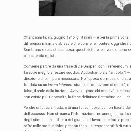
Ottant’anni fa, il 2 giugno 1946, gli italiani — e per la prima vol
differenza minima e abissale che conviene ripartire, oggi che il c
Sembrano dire la stessa cosa, queste letture, e invece dicono c
ci si attenda da lui.
Conviene partire da una frase di De Gasperi: con il referendum is
farebbe meglio a restare suddito. Accostiamola all’articolo 1 — 
direzione che mi pare necessaria. Nell’epoca dei mezzi di dist
fondata su un
lavoro interiore
: studio, informazione di qualità, ri
falso, il reale dalla finzione. Aveva ragione chi osservò che il sud
non esiste più. Capovolta, la frase definisce il cittadino: colui ch
Perché di fatica si tratta, e di una fatica nuova. La non-libertà 
dell’eccesso. Non ci manca l’informazione: ne anneghiamo. Lo sc
degli stimoli con la libertà del giudizio. Il lavoro interiore è p
offre mille modi indolori per non farlo. La responsabilità di cui