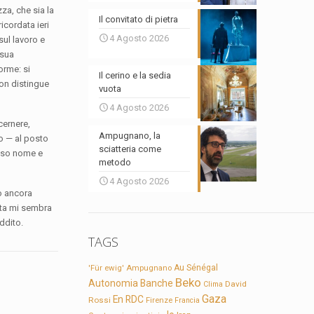
za, che sia la
Il convitato di pietra
icordata ieri
4 Agosto 2026
sul lavoro e
 sua
orme: si
Il cerino e la sedia
non distingue
vuota
4 Agosto 2026
cernere,
Ampugnano, la
ro — al posto
sciatteria come
tesso nome e
metodo
4 Agosto 2026
no ancora
osta mi sembra
ddito.
TAGS
'Für ewig'
Ampugnano
Au Sénégal
Beko
Autonomia
Banche
David
Clima
Gaza
En RDC
Rossi
Firenze
Francia