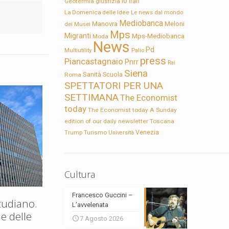
Io
Geotermia
giustizia
Iran
La Domenica delle Idee
Le news dal mondo
Mediobanca
Manovra
Meloni
dei Musei
Mps
Migranti
Mps-Mediobanca
Moda
News
Pd
Multiutility
Palio
press
Piancastagnaio
Pnrr
Rai
Siena
Sanità
Roma
Scuola
SPETTATORI PER UNA
SETTIMANA
The Economist
today
The Economist today A Sunday
edition of our daily newsletter
Toscana
Trump
Turismo
Venezia
Università
Cultura
Francesco Guccini –
tudiano.
L’avvelenata
e delle
7 Agosto 2026