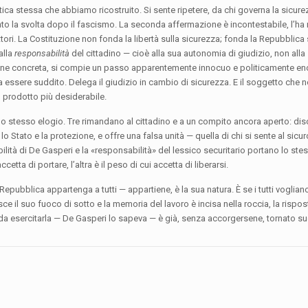
ca stessa che abbiamo ricostruito. Si sente ripetere, da chi governa la sicurez
stato la svolta dopo il fascismo. La seconda affermazione è incontestabile, l’ha r
fattori. La Costituzione non fonda la libertà sulla sicurezza; fonda la Repubblica 
alla
responsabilità
del cittadino — cioè alla sua autonomia di giudizio, non alla
zione concreta, si compie un passo apparentemente innocuo e politicamente en
na a essere suddito. Delega il giudizio in cambio di sicurezza. E il soggetto che 
il prodotto più desiderabile.
uno stesso elogio. Tre rimandano al cittadino e a un compito ancora aperto: dis
lo Stato e la protezione, e offre una falsa unità — quella di chi si sente al sicu
sabilità di De Gasperi e la «responsabilità» del lessico securitario portano lo s
ccetta di portare, l’altra è il peso di cui accetta di liberarsi.
epubblica appartenga a tutti — appartiene, è la sua natura. È se i tutti voglia
e il suo fuoco di sotto e la memoria del lavoro è incisa nella roccia, la risp
tenda esercitarla — De Gasperi lo sapeva — è già, senza accorgersene, tornato su