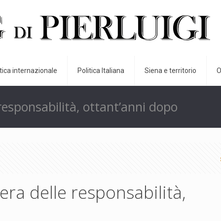
itica internazionale
Politica Italiana
Siena e territorio
O
e responsabilità, ottant’anni dopo
’era delle responsabilità,