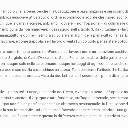
all’articolo 3, e fa bene, perché lì la Costituzione è più ambiziosa e più scomo
pubblica
rimuovere gli ostacoli
di ordine economico e sociale che impediscono 
di chi quella carta la scrisse, abbiamo il dovere — non l’opzione — di colmare le
’ambiguità da non rimuovere: il passaggio, nell’articolo 3, da «cittadini» a «lavo
innanzitutto le donne — sembra scivolare ai margini della piena cittadinanza. 
avorare, e come trappola, se il lavoro diventa l’unico titolo per esistere polit
te parole tornano concrete. «Fondata sul lavoro» non è un’astrazione costituen
el Sargiolo, di Castell’Azzara e di Santa Fiora, del cinabro, delle gallerie, de
 non nacque solo nelle aule romane: nacque nei seggi di ogni comune, anche de
roce e con quella croce chiuse un’epoca. Tenere insieme l’articolo 1 e l’artico
 sono la stessa promessa vista da due lati: senza il secondo, il primo diventa re
rile: il primo
unì
il Paese, il secondo no. È vero, e va capito bene. Il 25 aprile è 
ile, vinti e vincitori; il 2 giugno è atto fondativo, suffragio universale, scelta con
giugno non fu una pacificazione né un abbraccio sentimentale: fu l’istituzione 
ma la sua forma civile. Unì il Paese non facendolo tacere, bensì dandogli una 
atoria — ed è esattamente questa la differenza che si dimentica quando si invoc