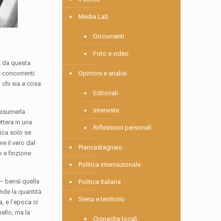
Media Lab
Documenti
Foto e video
 È da questa
e concorrenti.
Opinioni e analisi
 chi sia e cosa
Editoriali
Interviste
 assumerla
ttera in una
Riflessioni personali
ica solo se
re il vero dal
Piancastagnaio
o e finzione
Politica internazionale
 — bensì quella
Politica Italiana
nde la quantità
Siena e territorio
a, e l’epoca ci
ello, ma la
Cronache locali