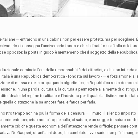
ta le italiane — entrarono in una cabina non per essere protetti, ma per scegliere.
alendario ci consegna l’anniversario tondo e che il dibattito si affolla di lettur
ose opposte: la posta in gioco è nientemeno che il soggetto della Repubblica,
tituzionale comincia l’era della responsabilità dei cittadini, e chi non intenda
l’Italia è una Repubblica democratica «fondata sul lavoro» — e forziamone la le
razione di massa e della propaganda algoritmica, la Repubblica resta democrat
flessione. In una parola, cultura. È la cultura a permettere alla mente di distingue
dito ideale del regime totalitario è l’individuo per il quale la distinzione tra fatt
e quella distinzione la sa ancora fare, e fatica per farla.
del nostro tempo non ha più la forma della censura — il muro, il silenzio imposto
orrimento perpetuo non ci toglie nulla, ci satura, e un soggetto saturo confo
recisamente ciò che questa economia dell’attenzione rende difficile: pensare cost
 parlava De Gasperi, ottant’anni dopo, ha cambiato avversario: non più il mangan