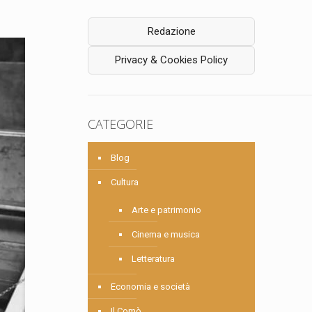
Redazione
Privacy & Cookies Policy
CATEGORIE
Blog
Cultura
Arte e patrimonio
Cinema e musica
Letteratura
Economia e società
Il Comò