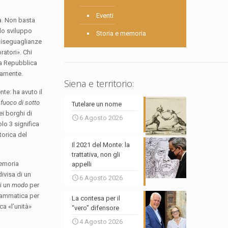
Eventi
da. Non basta
lo sviluppo
Storia e memoria
 diseguaglianze
ratori». Chi
La Repubblica
icamente.
Siena e territorio:
te: ha avuto il
l
fuoco di sotto
Tutelare un nome
i borghi di
6 Agosto 2026
lo 3 significa
torica del
Il 2021 del Monte: la
trattativa, non gli
memoria
appelli
divisa di un
6 Agosto 2026
di un
modo
per
grammatica per
La contesa per il
a «l’unità»
“vero” difensore
4 Agosto 2026