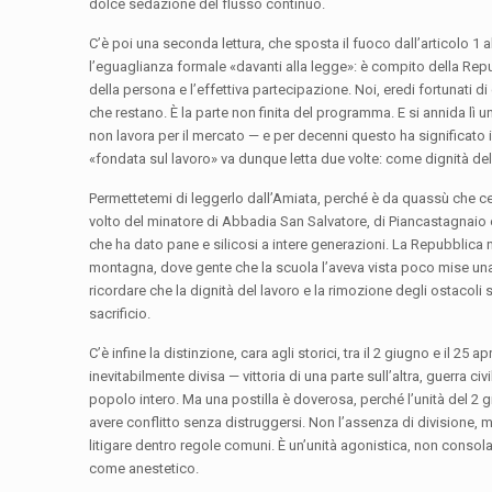
dolce sedazione del flusso continuo.
C’è poi una seconda lettura, che sposta il fuoco dall’articolo 1 
l’eguaglianza formale «davanti alla legge»: è compito della Re
della persona e l’effettiva partecipazione. Noi, eredi fortunati 
che restano. È la parte non finita del programma. E si annida lì un
non lavora per il mercato — e per decenni questo ha significato 
«fondata sul lavoro» va dunque letta due volte: come dignità del l
Permettetemi di leggerlo dall’Amiata, perché è da quassù che cer
volto del minatore di Abbadia San Salvatore, di Piancastagnaio e d
che ha dato pane e silicosi a intere generazioni. La Repubblica
montagna, dove gente che la scuola l’aveva vista poco mise una c
ricordare che la dignità del lavoro e la rimozione degli ostacoli
sacrificio.
C’è infine la distinzione, cara agli storici, tra il 2 giugno e il 25 ap
inevitabilmente divisa — vittoria di una parte sull’altra, guerra civ
popolo intero. Ma una postilla è doverosa, perché l’unità del 2 
avere conflitto senza distruggersi. Non l’assenza di divisione, 
litigare dentro regole comuni. È un’unità agonistica, non consol
come anestetico.