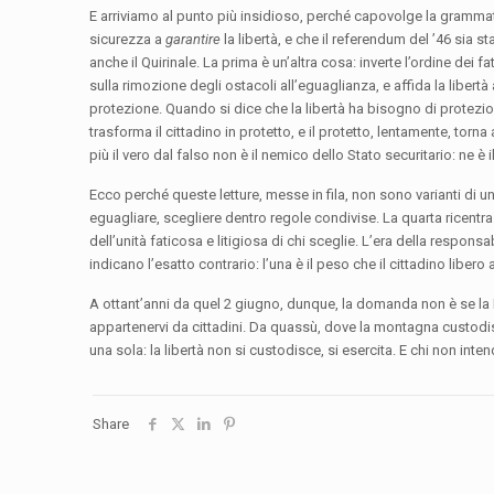
E arriviamo al punto più insidioso, perché capovolge la grammati
sicurezza a
garantire
la libertà, e che il referendum del ’46 sia 
anche il Quirinale. La prima è un’altra cosa: inverte l’ordine dei 
sulla rimozione degli ostacoli all’eguaglianza, e affida la libertà 
protezione. Quando si dice che la libertà ha bisogno di prote
trasforma il cittadino in protetto, e il protetto, lentamente, tor
più il vero dal falso non è il nemico dello Stato securitario: ne è 
Ecco perché queste letture, messe in fila, non sono varianti di 
eguagliare, scegliere dentro regole condivise. La quarta ricentra 
dell’unità faticosa e litigiosa di chi sceglie. L’era della respon
indicano l’esatto contrario: l’una è il peso che il cittadino libero a
A ottant’anni da quel 2 giugno, dunque, la domanda non è se la R
appartenervi da cittadini. Da quassù, dove la montagna custodisc
una sola: la libertà non si custodisce, si esercita. E chi non in
Share