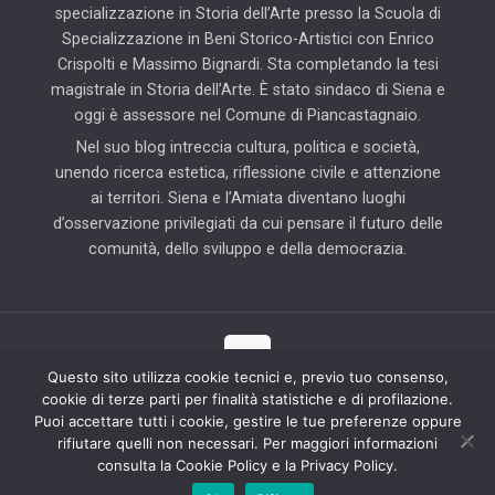
specializzazione in Storia dell’Arte presso la Scuola di
Specializzazione in Beni Storico-Artistici con Enrico
Crispolti e Massimo Bignardi. Sta completando la tesi
magistrale in Storia dell’Arte. È stato sindaco di Siena e
oggi è assessore nel Comune di Piancastagnaio.
Nel suo blog intreccia cultura, politica e società,
unendo ricerca estetica, riflessione civile e attenzione
ai territori. Siena e l’Amiata diventano luoghi
d’osservazione privilegiati da cui pensare il futuro delle
comunità, dello sviluppo e della democrazia.
Questo sito utilizza cookie tecnici e, previo tuo consenso,
cookie di terze parti per finalità statistiche e di profilazione.
© 2025 Il Blog di Pierluigi Piccini | Tutti i diritti riservati | Partner
Puoi accettare tutti i cookie, gestire le tue preferenze oppure
tecnico: Hab Solution
rifiutare quelli non necessari. Per maggiori informazioni
consulta la Cookie Policy e la Privacy Policy.