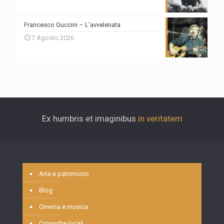
Francesco Guccini – L’avvelenata
7 Agosto 2026
Ex humbris et imaginibus
in veritatem
Arte e patrimonio
Blog
Cinema e musica
Cronache locali