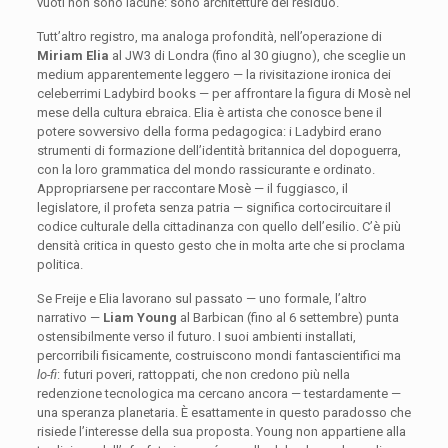
vuoti non sono lacune: sono architetture del residuo.
Tutt’altro registro, ma analoga profondità, nell’operazione di
Miriam Elia
al JW3 di Londra (fino al 30 giugno), che sceglie un
medium apparentemente leggero — la rivisitazione ironica dei
celeberrimi Ladybird books — per affrontare la figura di Mosè nel
mese della cultura ebraica. Elia è artista che conosce bene il
potere sovversivo della forma pedagogica: i Ladybird erano
strumenti di formazione dell’identità britannica del dopoguerra,
con la loro grammatica del mondo rassicurante e ordinato.
Appropriarsene per raccontare Mosè — il fuggiasco, il
legislatore, il profeta senza patria — significa cortocircuitare il
codice culturale della cittadinanza con quello dell’esilio. C’è più
densità critica in questo gesto che in molta arte che si proclama
politica.
Se Freije e Elia lavorano sul passato — uno formale, l’altro
narrativo —
Liam Young
al Barbican (fino al 6 settembre) punta
ostensibilmente verso il futuro. I suoi ambienti installati,
percorribili fisicamente, costruiscono mondi fantascientifici ma
lo-fi
: futuri poveri, rattoppati, che non credono più nella
redenzione tecnologica ma cercano ancora — testardamente —
una speranza planetaria. È esattamente in questo paradosso che
risiede l’interesse della sua proposta. Young non appartiene alla