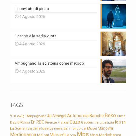
Il convitato di pietra
4 Agosto 2026
Il cerino e la sedia vuota
4 Agosto 2026
Ampugnano, la sciatteria come metodo
4 Agosto 2026
TAGS
Beko
Autonomia
Banche
'Für ewig'
Ampugnano
Au Sénégal
Clima
Gaza
En RDC
Io
David Rossi
Firenze
Geotermia
giustizia
Iran
Francia
Manovra
La Domenica delle Idee
Le news dal mondo dei Musei
Mps
Mediobanca
Migranti
Meloni
Mps-Mediobanca
Moda