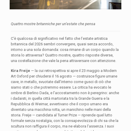
Quattro mostre britanniche per un’estate che pensa
C’è qualcosa di significativo nel fatto che l’estate artistica
britannica del 2026 sembri convergere, quasi senza accordo,
intorno a una sola domanda: cosa rimane di un corpo quando la
storia lo attraversa? Quattro mostre, quattro risposte diverse,
una costellazione che vale la pena attraversare con attenzione.
Kira Freije
— la cui retrospettiva si apre il 23 maggio a Modern
Art Oxford per chiudersi il 16 agosto — costruisce figure umane
cave, in metallo, svuotate dall’interno come gusci di ciò che
siamo stati o che potremmo essere. La critica ha evocato le
ombre di Berlino Dada, e l’accostamento non è peregrino: anche
i dadaisti, in quella città martoriata tra la Grande Guerra e la
Repubblica di Weimar, avvertivano che il corpo umano era
diventato una macchina rotta, un manichino nelle mani della
storia. Freije — candidata al Turner Prize — riprende quel lutto
formale senza nostalgia, con la consapevolezza di chi sa che la
scultura non raffigura il corpo, ma ne elabora l’assenza. I suoi