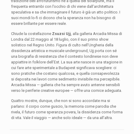
tradizione dell’afrofuturismo né a quella del solarpunk, ma li
frequenta entrambi con l’occhio di chi viene dall’architettura
speculativa e sa che immaginare il futuro è già un atto politico. I
suoi mondi lo-fi ci dicono che la speranza non ha bisogno di
essere brillante per essere reale.
Chiude la costellazione
Zsuzsi Ujj
, alla galleria Arcadia Missa di
Londra dal 22 maggio al 18 luglio, con il suo primo show
solistico nel Regno Unito. Figura di culto nell’Ungheria della
dissidenza artistica e musicale underground, Ujj porta con sé
una biografia di resistenza che il contesto londinese non deve
appiattire in folklore dell’Est. La sua arte nasce in una stagione in
cui fare arte sperimentale a Budapest significava scegliere: ci
sono pratiche che costano qualcosa, e quella consapevolezza
si deposita nei lavori come sedimento invisibile ma percepibile.
Arcadia Missa — galleria che ha sempre avuto antenne sensibili
verso le periferie creative europee — offre una cornice adeguata.
Quattro mostre, dunque, che non si sono accordate ma si
parlano: il corpo come guscio, la memoria come parodia che
rivela, il futuro come speranza povera, la dissidenza come forma
di vita. Vale il viaggio — anche solo ideale — da una all’altra.