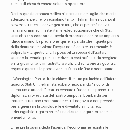
a ieri si illudeva di essere soltanto spettatore.
Dentro questa cronaca bellica si insinua un dettaglio che merita
attenzione, perché lo segnalano tanto il Tehran Times quanto il
New York Times — convergenza rara, che di per sé è notizia:
l’analisi di immagini satellitari e video suggerisce che gli Stati
Uniti abbiano condotto attacchi di precisione contro un impianto
idrico iraniano. La precisione, qui, è la parola che inquieta più
della distruzione. Colpire l’acqua non è colpire un arsenale: è
colpire la vita quotidiana, la possibilità stessa dell’abitare.
Quando la tecnologia militare diventa così raffinata da scegliere
chirurgicamente le infrastrutture civili, la distinzione tra guerra ai
regimi e guerra alle popolazioni si fa sottile fino a scomparire.
Il Washington Post offre la chiave di lettura più lucida dell’intero
quadro: Stati Uniti e Iran starebbero negoziando “a colpi di
ultimatum e attacchi”, con un cessate il fuoco a un passo. È la
diplomazia rovesciata del nostro tempo: si bombarda per
trattare, si trattano i bombardamenti. Il negoziato non precede
più la guerra né la conclude; le è diventato simultaneo,
indistinguibile. Ogni missile è una clausola, ogni ritorsione un
emendamento.
E mentre la guerra detta l’agenda, l’economia ne registra le