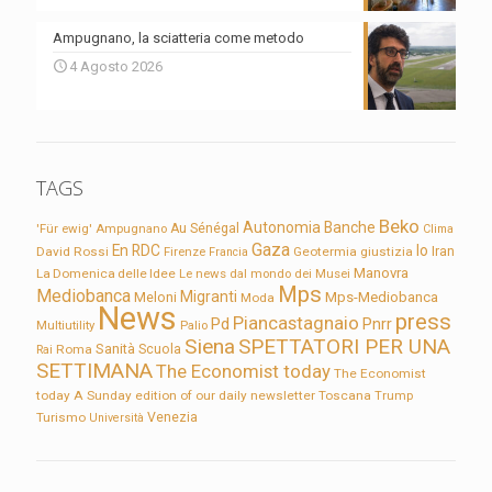
Ampugnano, la sciatteria come metodo
4 Agosto 2026
TAGS
Beko
Autonomia
Banche
'Für ewig'
Ampugnano
Au Sénégal
Clima
Gaza
En RDC
Io
David Rossi
Firenze
Geotermia
giustizia
Iran
Francia
Manovra
La Domenica delle Idee
Le news dal mondo dei Musei
Mps
Mediobanca
Migranti
Meloni
Mps-Mediobanca
Moda
News
press
Piancastagnaio
Pd
Pnrr
Multiutility
Palio
Siena
SPETTATORI PER UNA
Sanità
Rai
Roma
Scuola
SETTIMANA
The Economist today
The Economist
today A Sunday edition of our daily newsletter
Toscana
Trump
Turismo
Venezia
Università