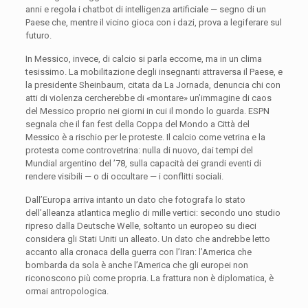
anni e regola i chatbot di intelligenza artificiale — segno di un
Paese che, mentre il vicino gioca con i dazi, prova a legiferare sul
futuro.
In Messico, invece, di calcio si parla eccome, ma in un clima
tesissimo. La mobilitazione degli insegnanti attraversa il Paese, e
la presidente Sheinbaum, citata da La Jornada, denuncia chi con
atti di violenza cercherebbe di «montare» un’immagine di caos
del Messico proprio nei giorni in cui il mondo lo guarda. ESPN
segnala che il fan fest della Coppa del Mondo a Città del
Messico è a rischio per le proteste. Il calcio come vetrina e la
protesta come controvetrina: nulla di nuovo, dai tempi del
Mundial argentino del ’78, sulla capacità dei grandi eventi di
rendere visibili — o di occultare — i conflitti sociali.
Dall’Europa arriva intanto un dato che fotografa lo stato
dell’alleanza atlantica meglio di mille vertici: secondo uno studio
ripreso dalla Deutsche Welle, soltanto un europeo su dieci
considera gli Stati Uniti un alleato. Un dato che andrebbe letto
accanto alla cronaca della guerra con l’Iran: l’America che
bombarda da sola è anche l’America che gli europei non
riconoscono più come propria. La frattura non è diplomatica, è
ormai antropologica.