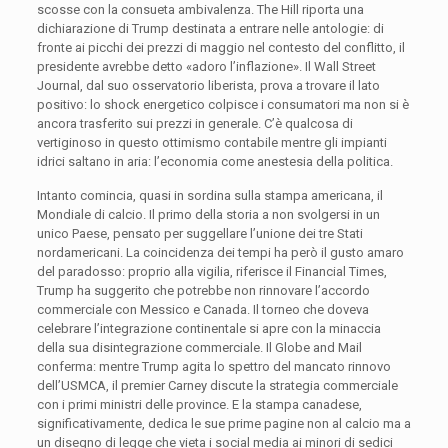
scosse con la consueta ambivalenza. The Hill riporta una
dichiarazione di Trump destinata a entrare nelle antologie: di
fronte ai picchi dei prezzi di maggio nel contesto del conflitto, il
presidente avrebbe detto «adoro l’inflazione». Il Wall Street
Journal, dal suo osservatorio liberista, prova a trovare il lato
positivo: lo shock energetico colpisce i consumatori ma non si è
ancora trasferito sui prezzi in generale. C’è qualcosa di
vertiginoso in questo ottimismo contabile mentre gli impianti
idrici saltano in aria: l’economia come anestesia della politica.
Intanto comincia, quasi in sordina sulla stampa americana, il
Mondiale di calcio. Il primo della storia a non svolgersi in un
unico Paese, pensato per suggellare l’unione dei tre Stati
nordamericani. La coincidenza dei tempi ha però il gusto amaro
del paradosso: proprio alla vigilia, riferisce il Financial Times,
Trump ha suggerito che potrebbe non rinnovare l’accordo
commerciale con Messico e Canada. Il torneo che doveva
celebrare l’integrazione continentale si apre con la minaccia
della sua disintegrazione commerciale. Il Globe and Mail
conferma: mentre Trump agita lo spettro del mancato rinnovo
dell’USMCA, il premier Carney discute la strategia commerciale
con i primi ministri delle province. E la stampa canadese,
significativamente, dedica le sue prime pagine non al calcio ma a
un disegno di legge che vieta i social media ai minori di sedici