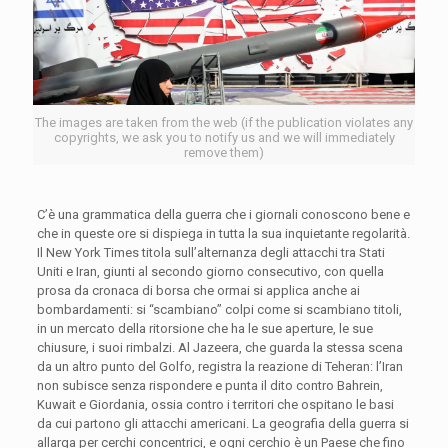
The images are taken from the web (if the publication violates any
copyrights, we ask you to notify us and we will immediately
remove them)
C’è una grammatica della guerra che i giornali conoscono bene e
che in queste ore si dispiega in tutta la sua inquietante regolarità.
Il New York Times titola sull’alternanza degli attacchi tra Stati
Uniti e Iran, giunti al secondo giorno consecutivo, con quella
prosa da cronaca di borsa che ormai si applica anche ai
bombardamenti: si “scambiano” colpi come si scambiano titoli,
in un mercato della ritorsione che ha le sue aperture, le sue
chiusure, i suoi rimbalzi. Al Jazeera, che guarda la stessa scena
da un altro punto del Golfo, registra la reazione di Teheran: l’Iran
non subisce senza rispondere e punta il dito contro Bahrein,
Kuwait e Giordania, ossia contro i territori che ospitano le basi
da cui partono gli attacchi americani. La geografia della guerra si
allarga per cerchi concentrici, e ogni cerchio è un Paese che fino