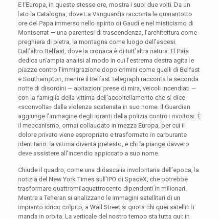
E l’Europa, in queste stesse ore, mostra i suoi due volti. Da un
lato la Catalogna, dove La Vanguardia racconta le quarantotto
ore del Papa immerso nello spirito di Gaudí e nel misticismo di
Montserrat — una parentesi di trascendenza, l’architettura come
preghiera di pietra, la montagna come luogo dell’ascesi.
Dall’altro Belfast, dove la cronaca è di tutt’altra natura: El País
dedica un’ampia analisi al modo in cui l’estrema destra agita le
piazze contro l’immigrazione dopo crimini come quelli di Belfast
e Southampton, mentre il Belfast Telegraph racconta la seconda
notte di disordini — abitazioni prese di mira, veicoli incendiati —
con la famiglia della vittima dell’accoltellamento che si dice
«sconvolta» dalla violenza scatenata in suo nome. Il Guardian
aggiunge l’immagine degli idranti della polizia contro i rivoltosi. È
il meccanismo, ormai collaudato in mezza Europa, per cui il
dolore privato viene espropriato e trasformato in carburante
identitario: la vittima diventa pretesto, e chi la piange davvero
deve assistere all’incendio appiccato a suo nome.
Chiude il quadro, come una didascalia involontaria dell’epoca, la
notizia del New York Times sull’IPO di SpaceX, che potrebbe
trasformare quattromilaquattrocento dipendenti in milionari.
Mentre a Teheran si analizzano le immagini satellitari di un
impianto idrico colpito, a Wall Street si quota chi quei satelliti li
manda in orbita. La verticale del nostro tempo sta tutta qui: in