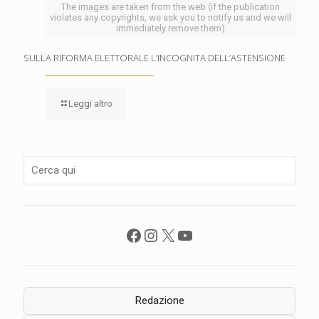
The images are taken from the web (if the publication
violates any copyrights, we ask you to notify us and we will
immediately remove them)
SULLA RIFORMA ELETTORALE L’INCOGNITA DELL’ASTENSIONE
Leggi altro
Facebook
Instagram
X
YouTube
Redazione