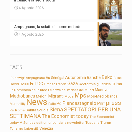
Il cerino e la sedia vuota
4 Agosto 2026
Ampugnano, la sciatteria come metodo
4 Agosto 2026
TAGS
Beko
Autonomia
Banche
'Für ewig'
Ampugnano
Au Sénégal
Clima
Gaza
En RDC
Io
David Rossi
Firenze
Geotermia
giustizia
Iran
Francia
Manovra
La Domenica delle Idee
Le news dal mondo dei Musei
Mps
Mediobanca
Migranti
Meloni
Mps-Mediobanca
Moda
News
press
Piancastagnaio
Pd
Pnrr
Multiutility
Palio
Siena
SPETTATORI PER UNA
Sanità
Rai
Roma
Scuola
SETTIMANA
The Economist today
The Economist
today A Sunday edition of our daily newsletter
Toscana
Trump
Turismo
Venezia
Università