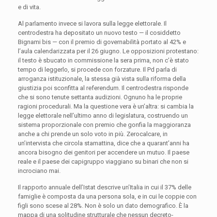
e di vita.
Al parlamento invece si lavora sulla legge elettorale. Il
centrodestra ha depositato un nuovo testo — il cosiddetto
Bignami bis — con il premio di governabilità portato al 42% e
l’aula calendarizzata per il 26 giugno. Le opposizioni protestano:
il testo è sbucato in commissione la sera prima, non c’è stato
tempo di leggerlo, si procede con forzature. Il Pd parla di
arroganza istituzionale, la stessa già vista sulla riforma della
giustizia poi sconfitta al referendum. Il centrodestra risponde
che si sono tenute settanta audizioni. Ognuno ha le proprie
ragioni procedurali. Ma la questione vera è un’altra: si cambia la
legge elettorale nell’ultimo anno di legislatura, costruendo un
sistema proporzionale con premio che gonfia la maggioranza
anche a chi prende un solo voto in più. Zerocalcare, in
un’intervista che circola stamattina, dice che a quarant’anni ha
ancora bisogno dei genitori per accendere un mutuo. Il paese
reale e il paese dei capigruppo viaggiano su binari che non si
incrociano mai.
Il rapporto annuale dell’Istat descrive un’Italia in cui il 37% delle
famiglie è composta da una persona sola, e in cui le coppie con
figli sono scese al 28%. Non è solo un dato demografico. È la
mappa di una solitudine strutturale che nessun decreto-