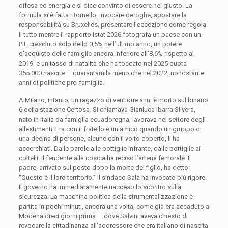
difesa ed energia e si dice convinto di essere nel giusto. La
formula si è fatta ritornello: invocare deroghe, spostare la
responsabilità su Bruxelles, presentare l’eccezione come regola.
Il tutto mentre il rapporto Istat 2026 fotografa un paese con un
PIL cresciuto solo dello 0,5% nell’ultimo anno, un potere
d’acquisto delle famiglie ancora inferiore all’8,6% rispetto al
2019, e un tasso di natalità che ha toccato nel 2025 quota
355.000 nascite — quarantamila meno che nel 2022, nonostante
anni di politiche pro-famiglia.
A Milano, intanto, un ragazzo di ventidue anni è morto sul binario
6 della stazione Certosa. Si chiamava Gianluca Ibarra Silvera,
nato in Italia da famiglia ecuadoregna, lavorava nel settore degli
allestimenti. Era con il fratello e un amico quando un gruppo di
una decina di persone, alcune con il volto coperto, li ha
accerchiati. Dalle parole alle bottiglie infrante, dalle bottiglie ai
coltelli. Il fendente alla coscia ha reciso l’arteria femorale. Il
padre, arrivato sul posto dopo la morte del figlio, ha detto:
“Questo è il loro territorio.” Il sindaco Sala ha invocato più rigore.
Il governo ha immediatamente riacceso lo scontro sulla
sicurezza. La macchina politica della strumentalizzazione è
partita in pochi minuti, ancora una volta, come già era accaduto a
Modena dieci giorni prima — dove Salvini aveva chiesto di
revocare la cittadinanza all’aggressore che era italiano di nascita