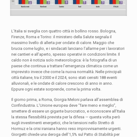
L’Italia si sveglia con quattro città in bollino rosso. Bologna,
Firenze, Roma e Torino: il ministero della Salute segnala il
massimo livello di allerta per ondate di calore. Maggio che
brucia come luglio, e i sindacati lanciano l’allarme per i lavoratori
nei cantieri e all’aperto, spesso operativi in condizioni limite. Il
caldo non è notizia solo meteorologica: è la fotografia di un
paese che continua a trattare l’emergenza climatica come un
imprevisto invece che come la nuova normalità. Nelle principali
città italiane, tra il 2000 e il 2024, sono stati censiti 188 eventi
alluvionali, e le ondate di calore crescono di anno in anno.
Eppure ogni estate sorprende, come la prima volta.
Il giorno prima, a Roma, Giorgia Meloni parlava all’assemblea di
Confindustria. L’Unione europea deve “fare meno e meglio”,
smettere di essere un gigante burocratico, e riconoscere all’Italia
la stessa flessibilità prevista per la difesa — questa volta però
sugli investimenti energetici, che le tensioni nello Stretto di
Hormuz e la crisi iraniana hanno reso improvvisamente urgenti.
Giorgetti chiede una deroga dell’1,5% sul Patto di Stabilità per