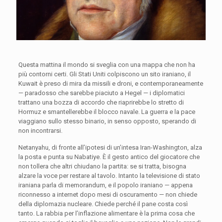
Questa mattina il mondo si sveglia con una mappa che non ha
più contorni certi. Gli Stati Uniti colpiscono un sito iraniano, il
Kuwait è preso di mira da missili e droni, e contemporaneamente
— paradosso che sarebbe piaciuto a Hegel — i diplomatici
trattano una bozza di accordo che riaprirebbe lo stretto di
Hormuz e smantellerebbe il blocco navale. La guerra e la pace
viaggiano sullo stesso binario, in senso opposto, sperando di
non incontrarsi.
Netanyahu, di fronte all’ipotesi di un’intesa Iran-Washington, alza
la posta e punta su Nabatiye. È il gesto antico del giocatore che
non tollera che altri chiudano la partita: se si tratta, bisogna
alzare la voce per restare al tavolo. Intanto la televisione di stato
iraniana parla di memorandum, e il popolo iraniano — appena
riconnesso a internet dopo mesi di oscuramento — non chiede
della diplomazia nucleare. Chiede perché il pane costa così
tanto. La rabbia per l’inflazione alimentare è la prima cosa che