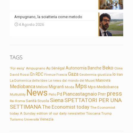
Ampugnano, la sciatteria come metodo
4 Agosto 2026
TAGS
Beko
Autonomia
Banche
'Für ewig'
Ampugnano
Au Sénégal
Clima
Gaza
En RDC
Io
David Rossi
Firenze
Geotermia
giustizia
Iran
Francia
Manovra
La Domenica delle Idee
Le news dal mondo dei Musei
Mps
Mediobanca
Migranti
Meloni
Mps-Mediobanca
Moda
News
press
Piancastagnaio
Pd
Pnrr
Multiutility
Palio
Siena
SPETTATORI PER UNA
Sanità
Rai
Roma
Scuola
SETTIMANA
The Economist today
The Economist
today A Sunday edition of our daily newsletter
Toscana
Trump
Turismo
Venezia
Università