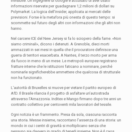
invisibile. Un ingegnere di Google è accusato di aver usato
informazioni riservate per guadagnare 1,2 milioni di dollari su
Polymarket. La logica dell’insider, applicata ai mercati delle
previsioni. Forse è la metafora più onesta di questo tempo: si
scommette sul futuro degli altri con informazioni che gli altri non
hanno.
Nel carcere ICE del New Jersey si fa lo sciopero della fame. «Non
siamo criminali», dicono i detenuti. A Grenoble, dieci morti
ammazzati in sei mesi in quella che il procuratore definisce una
guerra di territori esacerbata. A Nantes, il terzo morto per arma
da fuoco in meno di un mese. Le metropoli europee registrano
fratture interne che le istituzioni faticano a nominare, perché
nominarle significherebbe ammettere che qualcosa di strutturale
non ha funzionato.
L’autorità di Bruxelles si muove per vietare il partito europeo di
AfD. Il Brasile rilancia il progetto di asfaltare un’autostrada
attraverso l’Amazzonia. Inditex e Mango firmano dopo tre anni un
contratto collettivo per centoventi mila lavoratori del tessile.
Ogni notizia è un frammento. Presa da sola, ciascuna racconta
una storia. Messe insieme, raccontano l’assenza di una storia: un
mondo in cui i centri di gravità si moltiplicano senza che
nessuno sia davvero in grado di tenerli insieme. Non è il caos,