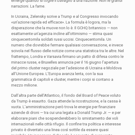
emerge quando si toglie il bavaglio a una nazione. Non le grandi
narrazioni. La fame.
In Ucraina, Zelensky scrive a Trump e al Congresso invocando
«un’azione rapida ed efficace». La formula è logora, ma la
disperazione che la muove non lo è. Il GCHQ britannico — non
esattamente un’agenzia incline all’ottimismo — stima quasi
cinquecentomila soldati russi uccisi. Cinquecentomila. Un
numero che dovrebbe fermare qualsiasi conversazione, e invece
scivola nel flusso delle notizie come una statistica tra le altre. Nel
frattempo, Londra e Varsavia firmano un patto di difesa contro le
minacce russe, e Bruxelles annuncia per il 16 giugno l’apertura
del primo cluster negoziale per l’adesione di Ucraina e Moldova
all’Unione Europea. L’Europa avanza lenta, con la sua
grammatica di capitoli e cluster, mentre i corpi si contano a
mezzo milione.
Dall’altra parte dell’Atlantico, il fondo del Board of Peace voluto
da Trump è esaurito. Gaza attende la ricostruzione, e la cassa è
vuota. L’amministrazione però trova le energie per finanziare
aziende di droni — tra cui una legata a Donald Trump Jr. — e per
elaborare piani che sospenderebbero lo smistamento dei voli
internazionali nelle città rifugio. Il confine tra politica e interesse
privato è diventato una linea così sottile da essere quasi