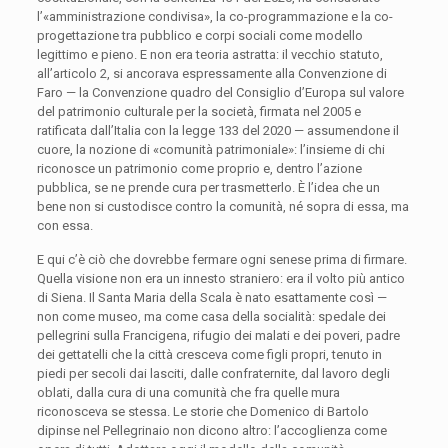
l’«amministrazione condivisa», la co-programmazione e la co-
progettazione tra pubblico e corpi sociali come modello
legittimo e pieno. E non era teoria astratta: il vecchio statuto,
all’articolo 2, si ancorava espressamente alla Convenzione di
Faro — la Convenzione quadro del Consiglio d’Europa sul valore
del patrimonio culturale per la società, firmata nel 2005 e
ratificata dall’Italia con la legge 133 del 2020 — assumendone il
cuore, la nozione di «comunità patrimoniale»: l’insieme di chi
riconosce un patrimonio come proprio e, dentro l’azione
pubblica, se ne prende cura per trasmetterlo. È l’idea che un
bene non si custodisce contro la comunità, né sopra di essa, ma
con essa.
E qui c’è ciò che dovrebbe fermare ogni senese prima di firmare.
Quella visione non era un innesto straniero: era il volto più antico
di Siena. Il Santa Maria della Scala è nato esattamente così —
non come museo, ma come casa della socialità: spedale dei
pellegrini sulla Francigena, rifugio dei malati e dei poveri, padre
dei gettatelli che la città cresceva come figli propri, tenuto in
piedi per secoli dai lasciti, dalle confraternite, dal lavoro degli
oblati, dalla cura di una comunità che fra quelle mura
riconosceva se stessa. Le storie che Domenico di Bartolo
dipinse nel Pellegrinaio non dicono altro: l’accoglienza come