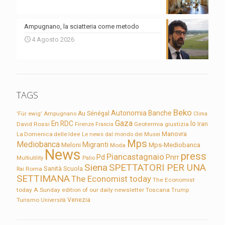
Ampugnano, la sciatteria come metodo
4 Agosto 2026
TAGS
Beko
Autonomia
Banche
'Für ewig'
Ampugnano
Au Sénégal
Clima
Gaza
En RDC
Io
David Rossi
Firenze
Geotermia
giustizia
Iran
Francia
Manovra
La Domenica delle Idee
Le news dal mondo dei Musei
Mps
Mediobanca
Migranti
Meloni
Mps-Mediobanca
Moda
News
press
Piancastagnaio
Pd
Pnrr
Multiutility
Palio
Siena
SPETTATORI PER UNA
Sanità
Rai
Roma
Scuola
SETTIMANA
The Economist today
The Economist
today A Sunday edition of our daily newsletter
Toscana
Trump
Turismo
Venezia
Università