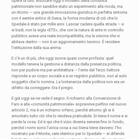
opera di tutti. Adottare oggi il modello della comunità
patrimoniale non sarebbe stato un esperimento alla moda, ma
un ritorno — una grande innovazione giuridica in perfetta sintonia
con il sentire antico di Siena, la forma moderna di ciò che lo
Spedale è stato per mille anni. Lasciar cadere quella strada — e
si badi, non la sigla «ETS», che con la natura di ente in controllo
pubblico aveva una reale incompatibilità, ma la visione che vi
abitava dentro — non è un aggiornamento tecnico. È recidere
l’istituzione dalla sua anima.
E c’è un di più, che oggi suona quasi come profezia: quel
modello teneva la gestione a distanza dalla presenza politica,
non per pudore ma per architettura — l’ente del Terzo Settore
risponde a un corpo sociale e a un registro pubblico, non al solo
soggetto che lo nomina. La lontananza dalla politica non era un
difetto da correggere. Era il pregio.
E già oggi se ne vede il segno. Il richiamo alla Convenzione di
Faro e alla «comunità patrimoniale» sopravvive perfino nel nuovo
articolo 2, ma è un richiamo orfano, perché attorno gli si è
smontato tutto ciò che lo rendeva praticabile. Si tiene il nome e si
perde la cosa. Ed è qui che il vizio diventa senese fino in fondo,
perché i nomi sono l’unica cosa a cui Siena tiene davvero: l’ho
mostrato per il Monte, vale identico per lo Spedale — si difende