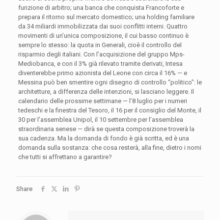
funzione di arbitro; una banca che conquista Francoforte e
prepara il ritorno sul mercato domestico; una holding familiare
da 34 miliardi immobilizzata dai suoi conflitti interni. Quattro
movimenti di un’unica composizione, il cui basso continuo è
sempre lo stesso: la quota in Generali, cioè il controllo del
risparmio degli italiani. Con l’acquisizione del gruppo Mps-
Mediobanca, e con il 3% già rilevato tramite derivati, Intesa
diventerebbe primo azionista del Leone con circa il 16% — e
Messina può ben smentire ogni disegno di controllo “politico”: le
architetture, a differenza delle intenzioni, si lasciano leggere. Il
calendario delle prossime settimane — l’8 luglio per i numeri
tedeschi e la finestra del Tesoro, il 16 per il consiglio del Monte, il
30 per l’assemblea Unipol, il 10 settembre per l’assemblea
straordinaria senese — dirà se questa composizione troverà la
sua cadenza. Ma la domanda di fondo è già scritta, ed è una
domanda sulla sostanza: che cosa resterà, alla fine, dietro i nomi
che tutti si affrettano a garantire?
Share