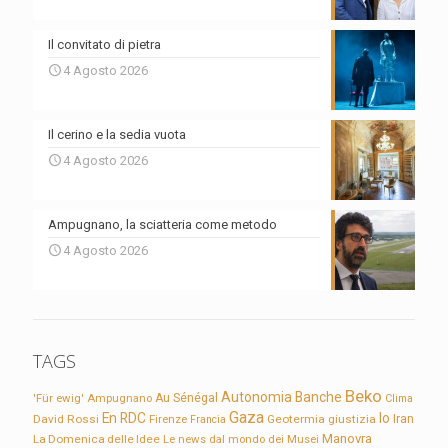
Il convitato di pietra
4 Agosto 2026
Il cerino e la sedia vuota
4 Agosto 2026
Ampugnano, la sciatteria come metodo
4 Agosto 2026
TAGS
Beko
Autonomia
Banche
'Für ewig'
Ampugnano
Au Sénégal
Clima
Gaza
En RDC
Io
David Rossi
Firenze
Geotermia
giustizia
Iran
Francia
Manovra
La Domenica delle Idee
Le news dal mondo dei Musei