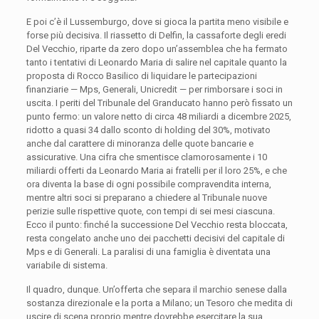
E poi c’è il Lussemburgo, dove si gioca la partita meno visibile e
forse più decisiva. Il riassetto di Delfin, la cassaforte degli eredi
Del Vecchio, riparte da zero dopo un’assemblea che ha fermato
tanto i tentativi di Leonardo Maria di salire nel capitale quanto la
proposta di Rocco Basilico di liquidare le partecipazioni
finanziarie — Mps, Generali, Unicredit — per rimborsare i soci in
uscita. I periti del Tribunale del Granducato hanno però fissato un
punto fermo: un valore netto di circa 48 miliardi a dicembre 2025,
ridotto a quasi 34 dallo sconto di holding del 30%, motivato
anche dal carattere di minoranza delle quote bancarie e
assicurative. Una cifra che smentisce clamorosamente i 10
miliardi offerti da Leonardo Maria ai fratelli per il loro 25%, e che
ora diventa la base di ogni possibile compravendita interna,
mentre altri soci si preparano a chiedere al Tribunale nuove
perizie sulle rispettive quote, con tempi di sei mesi ciascuna.
Ecco il punto: finché la successione Del Vecchio resta bloccata,
resta congelato anche uno dei pacchetti decisivi del capitale di
Mps e di Generali. La paralisi di una famiglia è diventata una
variabile di sistema.
Il quadro, dunque. Un’offerta che separa il marchio senese dalla
sostanza direzionale e la porta a Milano; un Tesoro che medita di
uscire di scena proprio mentre dovrebbe esercitare la sua