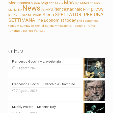
Mps
Mediobanca
Migranti
Meloni
Mps-Mediobanca
Moda
News
press
Piancastagnaio
Pd
Pnrr
Multiutility
Palio
Siena
SPETTATORI PER UNA
Sanità
Rai
Roma
Scuola
SETTIMANA
The Economist today
The Economist
today A Sunday edition of our daily newsletter
Toscana
Trump
Turismo
Venezia
Università
Cultura
Francesco Guccini – L’avvelenata
7 Agosto 2026
Francesco Guccini – Il vecchio e il bambino
7 Agosto 2026
Muddy Waters – Mannish Boy