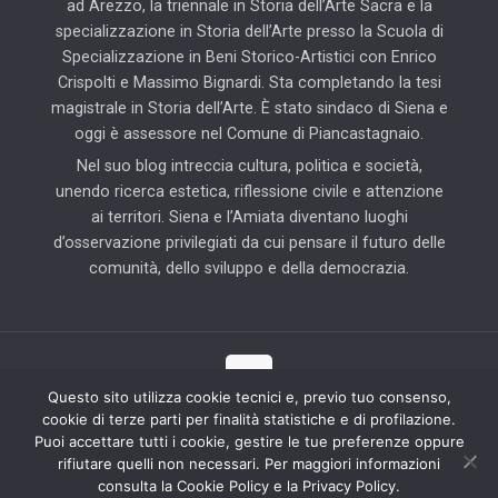
ad Arezzo, la triennale in Storia dell’Arte Sacra e la
specializzazione in Storia dell’Arte presso la Scuola di
Specializzazione in Beni Storico-Artistici con Enrico
Crispolti e Massimo Bignardi. Sta completando la tesi
magistrale in Storia dell’Arte. È stato sindaco di Siena e
oggi è assessore nel Comune di Piancastagnaio.
Nel suo blog intreccia cultura, politica e società,
unendo ricerca estetica, riflessione civile e attenzione
ai territori. Siena e l’Amiata diventano luoghi
d’osservazione privilegiati da cui pensare il futuro delle
comunità, dello sviluppo e della democrazia.
Questo sito utilizza cookie tecnici e, previo tuo consenso,
cookie di terze parti per finalità statistiche e di profilazione.
© 2025 Il Blog di Pierluigi Piccini | Tutti i diritti riservati | Partner
Puoi accettare tutti i cookie, gestire le tue preferenze oppure
tecnico: Hab Solution
rifiutare quelli non necessari. Per maggiori informazioni
consulta la Cookie Policy e la Privacy Policy.