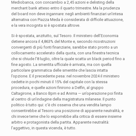
Mediobanca, con concambio a 2,45 azioni e delisting della
merchant bank atteso entro il quarto trimestre. Ma la prudenza
del board non deve ingannare: negli ambienti finanziari un’intesa
alternativa con Piazza Meda è considerata di difficile attuazione,
e la vera incognita si è spostata altrove.
Si è spostata, anzitutto, sul Tesoro. Il ministero dell’Economia
detiene ancora il 4,863% del Monte e, secondo ricostruzioni
convergenti di più fonti finanziarie, sarebbe stato pronto a un
collocamento accelerato della quota, con una finestra tecnica
che si chiude l’8 luglio, oltre la quale scatta un black period fino a
fine agosto. La smentita ufficiale è arrivata, ma con quella
particolare grammatica delle smentite che lascia intatta
l’opzione. E il precedente pesa: nel novembre 2024 il ministero
cedette in pochi minuti il 15% del capitale con la stessa
procedura, e quelle azioni finirono a Delfin, al gruppo
Caltagirone, a Banco Bpm e ad Anima — un’operazione poi finita
al centro di un’indagine della magistratura milanese. Il punto
politico è tutto qui: c’è chi osserva che una vendita lampo
consentirebbe al Tesoro una posizione di apparente neutralità, e
chi invece teme che lo esporrebbe alla critica di essere insieme
arbitro e protagonista della partita. Apparente neutralità:
l’aggettivo, in questa vicenda, è tutto.