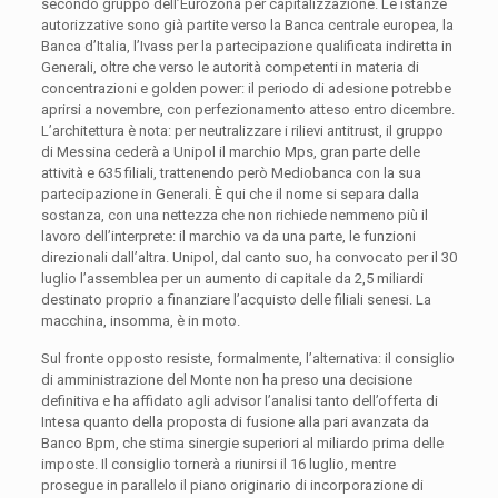
secondo gruppo dell’Eurozona per capitalizzazione. Le istanze
autorizzative sono già partite verso la Banca centrale europea, la
Banca d’Italia, l’Ivass per la partecipazione qualificata indiretta in
Generali, oltre che verso le autorità competenti in materia di
concentrazioni e golden power: il periodo di adesione potrebbe
aprirsi a novembre, con perfezionamento atteso entro dicembre.
L’architettura è nota: per neutralizzare i rilievi antitrust, il gruppo
di Messina cederà a Unipol il marchio Mps, gran parte delle
attività e 635 filiali, trattenendo però Mediobanca con la sua
partecipazione in Generali. È qui che il nome si separa dalla
sostanza, con una nettezza che non richiede nemmeno più il
lavoro dell’interprete: il marchio va da una parte, le funzioni
direzionali dall’altra. Unipol, dal canto suo, ha convocato per il 30
luglio l’assemblea per un aumento di capitale da 2,5 miliardi
destinato proprio a finanziare l’acquisto delle filiali senesi. La
macchina, insomma, è in moto.
Sul fronte opposto resiste, formalmente, l’alternativa: il consiglio
di amministrazione del Monte non ha preso una decisione
definitiva e ha affidato agli advisor l’analisi tanto dell’offerta di
Intesa quanto della proposta di fusione alla pari avanzata da
Banco Bpm, che stima sinergie superiori al miliardo prima delle
imposte. Il consiglio tornerà a riunirsi il 16 luglio, mentre
prosegue in parallelo il piano originario di incorporazione di