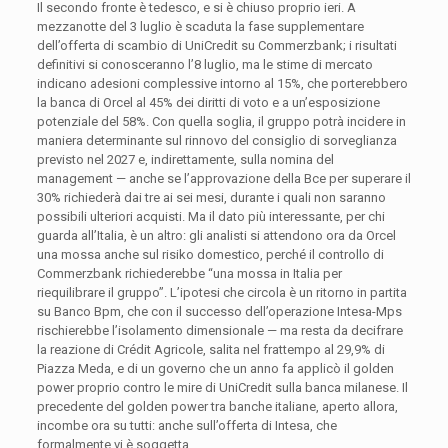
Il secondo fronte è tedesco, e si è chiuso proprio ieri. A
mezzanotte del 3 luglio è scaduta la fase supplementare
dell’offerta di scambio di UniCredit su Commerzbank; i risultati
definitivi si conosceranno l’8 luglio, ma le stime di mercato
indicano adesioni complessive intorno al 15%, che porterebbero
la banca di Orcel al 45% dei diritti di voto e a un’esposizione
potenziale del 58%. Con quella soglia, il gruppo potrà incidere in
maniera determinante sul rinnovo del consiglio di sorveglianza
previsto nel 2027 e, indirettamente, sulla nomina del
management — anche se l’approvazione della Bce per superare il
30% richiederà dai tre ai sei mesi, durante i quali non saranno
possibili ulteriori acquisti. Ma il dato più interessante, per chi
guarda all’Italia, è un altro: gli analisti si attendono ora da Orcel
una mossa anche sul risiko domestico, perché il controllo di
Commerzbank richiederebbe “una mossa in Italia per
riequilibrare il gruppo”. L’ipotesi che circola è un ritorno in partita
su Banco Bpm, che con il successo dell’operazione Intesa-Mps
rischierebbe l’isolamento dimensionale — ma resta da decifrare
la reazione di Crédit Agricole, salita nel frattempo al 29,9% di
Piazza Meda, e di un governo che un anno fa applicò il golden
power proprio contro le mire di UniCredit sulla banca milanese. Il
precedente del golden power tra banche italiane, aperto allora,
incombe ora su tutti: anche sull’offerta di Intesa, che
formalmente vi è soggetta.