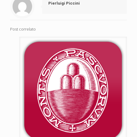
Pierluigi Piccini
Post correlato