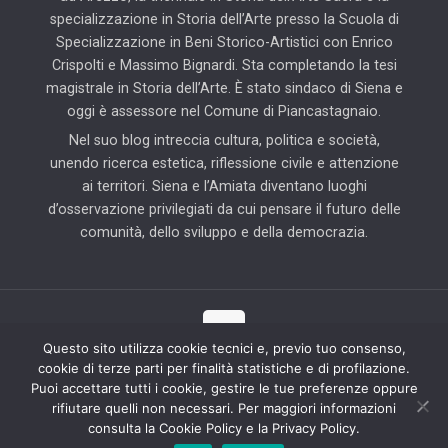
specializzazione in Storia dell’Arte presso la Scuola di
Specializzazione in Beni Storico-Artistici con Enrico
Crispolti e Massimo Bignardi. Sta completando la tesi
magistrale in Storia dell’Arte. È stato sindaco di Siena e
oggi è assessore nel Comune di Piancastagnaio.
Nel suo blog intreccia cultura, politica e società,
unendo ricerca estetica, riflessione civile e attenzione
ai territori. Siena e l’Amiata diventano luoghi
d’osservazione privilegiati da cui pensare il futuro delle
comunità, dello sviluppo e della democrazia.
Questo sito utilizza cookie tecnici e, previo tuo consenso,
cookie di terze parti per finalità statistiche e di profilazione.
© 2025 Il Blog di Pierluigi Piccini | Tutti i diritti riservati | Partner
Puoi accettare tutti i cookie, gestire le tue preferenze oppure
tecnico: Hab Solution
rifiutare quelli non necessari. Per maggiori informazioni
consulta la Cookie Policy e la Privacy Policy.