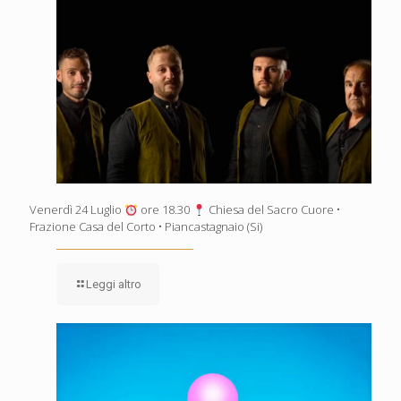
Venerdì 24 Luglio
ore 18.30
Chiesa del Sacro Cuore •
Frazione Casa del Corto • Piancastagnaio (Si)
Leggi altro