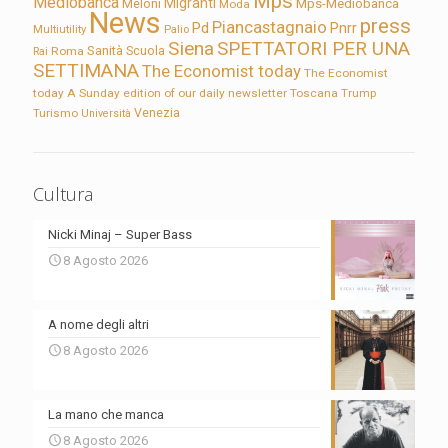
Mps
Mediobanca
Migranti
Meloni
Mps-Mediobanca
Moda
News
press
Piancastagnaio
Pd
Pnrr
Multiutility
Palio
Siena
SPETTATORI PER UNA
Sanità
Rai
Roma
Scuola
SETTIMANA
The Economist today
The Economist
today A Sunday edition of our daily newsletter
Toscana
Trump
Turismo
Venezia
Università
Cultura
Nicki Minaj – Super Bass
8 Agosto 2026
A nome degli altri
8 Agosto 2026
La mano che manca
8 Agosto 2026