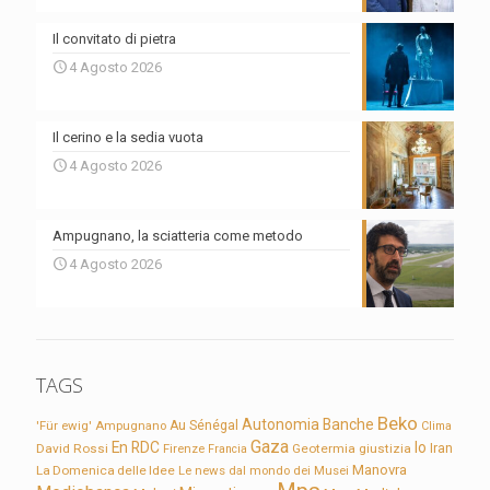
Il convitato di pietra
4 Agosto 2026
Il cerino e la sedia vuota
4 Agosto 2026
Ampugnano, la sciatteria come metodo
4 Agosto 2026
TAGS
Beko
Autonomia
Banche
'Für ewig'
Ampugnano
Au Sénégal
Clima
Gaza
En RDC
Io
David Rossi
Firenze
Geotermia
giustizia
Iran
Francia
Manovra
La Domenica delle Idee
Le news dal mondo dei Musei