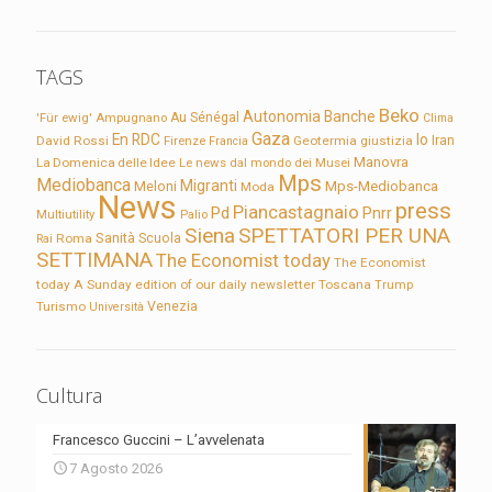
TAGS
Beko
Autonomia
Banche
'Für ewig'
Ampugnano
Au Sénégal
Clima
Gaza
En RDC
Io
David Rossi
Firenze
Geotermia
giustizia
Iran
Francia
Manovra
La Domenica delle Idee
Le news dal mondo dei Musei
Mps
Mediobanca
Migranti
Meloni
Mps-Mediobanca
Moda
News
press
Piancastagnaio
Pd
Pnrr
Multiutility
Palio
Siena
SPETTATORI PER UNA
Sanità
Rai
Roma
Scuola
SETTIMANA
The Economist today
The Economist
today A Sunday edition of our daily newsletter
Toscana
Trump
Turismo
Venezia
Università
Cultura
Francesco Guccini – L’avvelenata
7 Agosto 2026