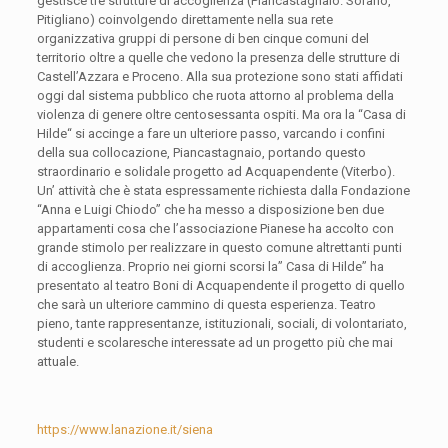
gestisce tre strutture dí accoglienza (Piancastagnaio. Sorano,
Pitigliano) coinvolgendo direttamente nella sua rete
organizzativa gruppi di persone di ben cinque comuni del
territorio oltre a quelle che vedono la presenza delle strutture di
Castell’Azzara e Proceno. Alla sua protezione sono stati affidati
oggi dal sistema pubblico che ruota attorno al problema della
violenza di genere oltre centosessanta ospiti. Ma ora la “Casa di
Hilde“ si accinge a fare un ulteriore passo, varcando i confini
della sua collocazione, Piancastagnaio, portando questo
straordinario e solidale progetto ad Acquapendente (Viterbo).
Un’ attività che è stata espressamente richiesta dalla Fondazione
“Anna e Luigi Chiodo” che ha messo a disposizione ben due
appartamenti cosa che l’associazione Pianese ha accolto con
grande stimolo per realizzare in questo comune altrettanti punti
di accoglienza. Proprio nei giorni scorsi la” Casa di Hilde” ha
presentato al teatro Boni di Acquapendente il progetto di quello
che sarà un ulteriore cammino di questa esperienza. Teatro
pieno, tante rappresentanze, istituzionali, sociali, di volontariato,
studenti e scolaresche interessate ad un progetto più che mai
attuale.
https://www.lanazione.it/siena