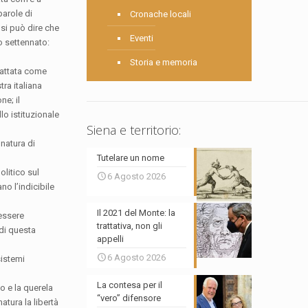
parole di
Cronache locali
 si può dire che
Eventi
mo settennato:
Storia e memoria
rattata come
tra italiana
e; il
lo istituzionale
Siena e territorio:
natura di
Tutelare un nome
olitico sul
6 Agosto 2026
o l’indicibile
Il 2021 del Monte: la
 essere
trattativa, non gli
 di questa
appelli
6 Agosto 2026
sistemi
La contesa per il
o e la querela
“vero” difensore
atura la libertà