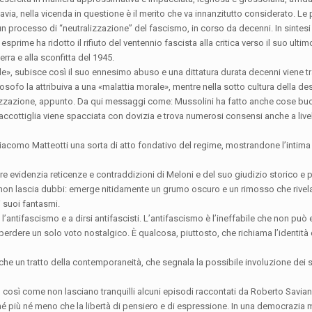
ttavia, nella vicenda in questione è il merito che va innanzitutto considerato. Le 
n processo di “neutralizzazione” del fascismo, in corso da decenni. In sintesi
prime ha ridotto il rifiuto del ventennio fascista alla critica verso il suo ulti
erra e alla sconfitta del 1945.
e», subisce così il suo ennesimo abuso e una dittatura durata decenni viene t
losofo la attribuiva a una «malattia morale», mentre nella sotto cultura della des
izzazione, appunto. Da qui messaggi come: Mussolini ha fatto anche cose buon
paccottiglia viene spacciata con dovizia e trova numerosi consensi anche a livel
acomo Matteotti una sorta di atto fondativo del regime, mostrandone l’intima 
e evidenzia reticenze e contraddizioni di Meloni e del suo giudizio storico e p
 non lascia dubbi: emerge nitidamente un grumo oscuro e un rimosso che rivelan
 suoi fantasmi.
e l’antifascismo e a dirsi antifascisti. L’antifascismo è l’ineffabile che non può
 perdere un solo voto nostalgico. È qualcosa, piuttosto, che richiama l’identità
e un tratto della contemporaneità, che segnala la possibile involuzione dei 
 così come non lasciano tranquilli alcuni episodi raccontati da Roberto Savian
né più né meno che la libertà di pensiero e di espressione. In una democrazia m