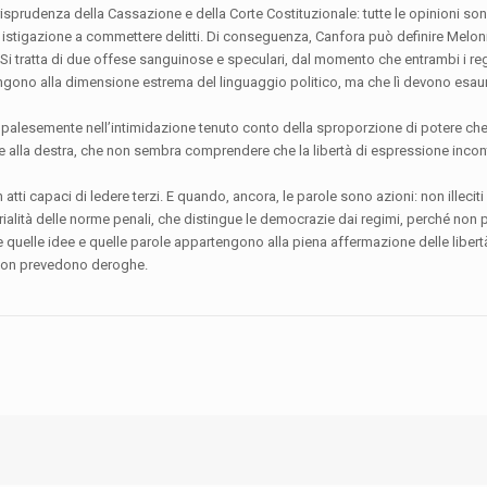
risprudenza della Cassazione e della Corte Costituzionale: tutte le opinioni so
 istigazione a commettere delitti. Di conseguenza, Canfora può definire Melon
 Si tratta di due offese sanguinose e speculari, dal momento che entrambi i re
engono alla dimensione estrema del linguaggio politico, ma che lì devono esaur
a palesemente nell’intimidazione tenuto conto della sproporzione di potere che 
 alla destra, che non sembra comprendere che la libertà di espressione incont
 atti capaci di ledere terzi. E quando, ancora, le parole sono azioni: non illeciti
erialità delle norme penali, che distingue le democrazie dai regimi, perché non 
ze quelle idee e quelle parole appartengono alla piena affermazione delle libert
 non prevedono deroghe.