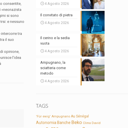
no consentite,
4 Agosto 2026
i «neonazista
Il convitato di pietra
gimi si sono
irsi: e nessuno
4 Agosto 2026
intercorre tra
Il cerino e la sedia
ra il suo
vuota
4 Agosto 2026
 di opinione,
punisce l’idea
Ampugnano, la
à
sciatteria come
metodo
4 Agosto 2026
TAGS
'Für ewig'
Ampugnano
Au Sénégal
Beko
Autonomia
Banche
David
Clima