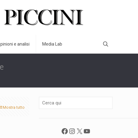
pinioni e analisi
Media Lab
le
Mostra tutto
Facebook
Instagram
X
YouTube