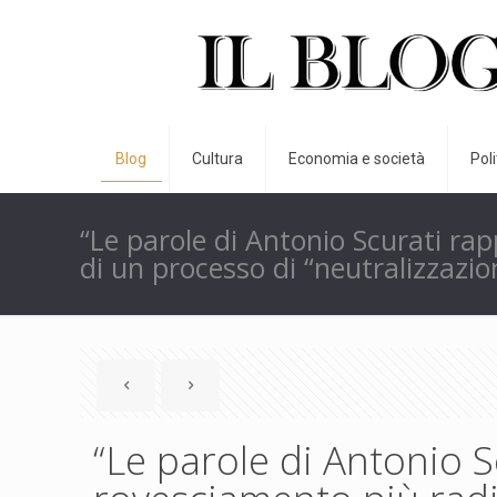
Blog
Cultura
Economia e società
Pol
“Le parole di Antonio Scurati ra
di un processo di “neutralizzazi
“Le parole di Antonio S