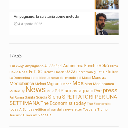
Ampugnano, la sciatteria come metodo
4 Agosto 2026
TAGS
Beko
Autonomia
Banche
'Für ewig'
Ampugnano
Au Sénégal
Clima
Gaza
En RDC
Io
David Rossi
Firenze
Geotermia
giustizia
Iran
Francia
Manovra
La Domenica delle Idee
Le news dal mondo dei Musei
Mps
Mediobanca
Migranti
Meloni
Mps-Mediobanca
Moda
News
press
Piancastagnaio
Pd
Pnrr
Multiutility
Palio
Siena
SPETTATORI PER UNA
Sanità
Rai
Roma
Scuola
SETTIMANA
The Economist today
The Economist
today A Sunday edition of our daily newsletter
Toscana
Trump
Turismo
Venezia
Università