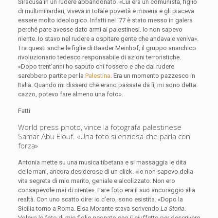
Siracusa in un rudere abbandonato. «Lui era un comunista, figlio
di multimiliardari, viveva in totale povertà e miseria e gli piaceva
essere molto ideologico. Infatti nel ‘77 è stato messo in galera
perché pare avesse dato armi ai palestinesi. Io non sapevo
niente. Io stavo nel rudere a ospitare gente che andava e veniva».
Tra questi anche le figlie di Baader Meinhof, il gruppo anarchico
rivoluzionario tedesco responsabile di azioni terroristiche.
«Dopo trent’anni ho saputo chi fossero e che dal rudere
sarebbero partite per la
Palestina
. Era un momento pazzesco in
Italia. Quando mi dissero che erano passate da lì, mi sono detta:
cazzo, potevo fare almeno una foto».
Fatti
World press photo, vince la fotografa palestinese
Samar Abu Elouf. «Una foto silenziosa che parla con
forza»
Antonia mette su una musica tibetana e si massaggia le dita
delle mani, ancora desiderose di un click. «Io non sapevo della
vita segreta di mio marito, geniale e alcolizzato. Non ero
consapevole mai di niente». Fare foto era il suo ancoraggio alla
realtà. Con uno scatto dire: io c’ero, sono esistita. «Dopo la
Sicilia torno a Roma. Elsa Morante stava scrivendo
La Storia
.
Voleva le foto di mio figlio neonato con il ciuffetto per descrivere