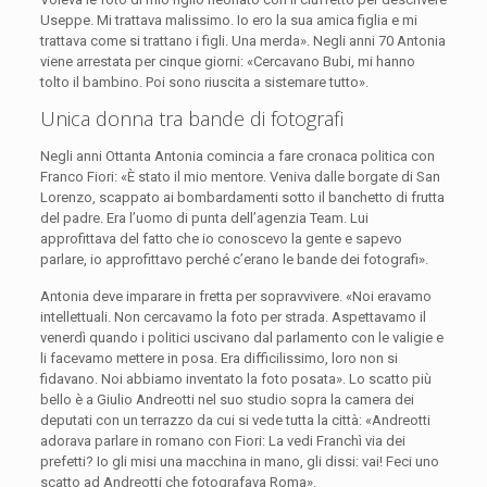
Useppe. Mi trattava malissimo. Io ero la sua amica figlia e mi
trattava come si trattano i figli. Una merda». Negli anni 70 Antonia
viene arrestata per cinque giorni: «Cercavano Bubi, mi hanno
tolto il bambino. Poi sono riuscita a sistemare tutto».
Unica donna tra bande di fotografi
Negli anni Ottanta Antonia comincia a fare cronaca politica con
Franco Fiori: «È stato il mio mentore. Veniva dalle borgate di San
Lorenzo, scappato ai bombardamenti sotto il banchetto di frutta
del padre. Era l’uomo di punta dell’agenzia Team. Lui
approfittava del fatto che io conoscevo la gente e sapevo
parlare, io approfittavo perché c’erano le bande dei fotografi».
Antonia deve imparare in fretta per sopravvivere. «Noi eravamo
intellettuali. Non cercavamo la foto per strada. Aspettavamo il
venerdì quando i politici uscivano dal parlamento con le valigie e
li facevamo mettere in posa. Era difficilissimo, loro non si
fidavano. Noi abbiamo inventato la foto posata». Lo scatto più
bello è a Giulio Andreotti nel suo studio sopra la camera dei
deputati con un terrazzo da cui si vede tutta la città: «Andreotti
adorava parlare in romano con Fiori: La vedi Franchì via dei
prefetti? Io gli misi una macchina in mano, gli dissi: vai! Feci uno
scatto ad Andreotti che fotografava Roma».