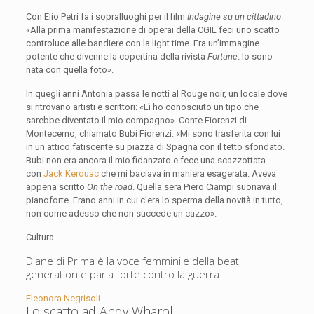
Con Elio Petri fa i sopralluoghi per il film
Indagine su un cittadino
:
«Alla prima manifestazione di operai della CGIL feci uno scatto
controluce alle bandiere con la light time. Era un’immagine
potente che divenne la copertina della rivista
Fortune
. Io sono
nata con quella foto».
In quegli anni Antonia passa le notti al Rouge noir, un locale dove
si ritrovano artisti e scrittori: «Lì ho conosciuto un tipo che
sarebbe diventato il mio compagno». Conte Fiorenzi di
Montecerno, chiamato Bubi Fiorenzi. «Mi sono trasferita con lui
in un attico fatiscente su piazza di Spagna con il tetto sfondato.
Bubi non era ancora il mio fidanzato e fece una scazzottata
con
Jack Kerouac
che mi baciava in maniera esagerata. Aveva
appena scritto
On the road
. Quella sera Piero Ciampi suonava il
pianoforte. Erano anni in cui c’era lo sperma della novità in tutto,
non come adesso che non succede un cazzo».
Cultura
Diane di Prima è la voce femminile della beat
generation e parla forte contro la guerra
Eleonora Negrisoli
Lo scatto ad Andy Wharol