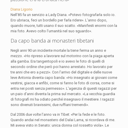
Diana Ligorio
Nell’85 fa un servizio a Lady Diana. «Potevo fotografarla solo io.
Ero ubriaca, feci un bordello per farla ridere». L’anno dopo,
quando muore, tutti usano il suo scatto. «Manifesti enormi con la
mia foto. Avevo colto l’umanità nel suo sguardo».
Da capo banda ai monasteri tibetani
Negli anni 90 un incidente mortale la tiene ferma un anno e
mezzo. «Ho ripreso a lavorare sul motorino con la piaga aperta
alla gamba. Era tangentopoli e io avevo le foto di quelli di
secondo ordine che però poi hanno arrestato. Ho lavorato per
tre anni che ero a pezzi». Con l’arrivo del digitale e delle nuove
leve Antonia diventa capo banda: «Ho insegnato ai giovani come
vestirsi, giacca e anfibi, come si fanno le foto di corsa, come si
entra nei posti senza permesso». L’agenzia di questi ragazzi per
un paio d’anni diventa la prima sul mercato. «La vecchia guardia
di fotografi mi ha odiato perché insegnavo il mestiere. I ragazzi
sono divenuti bravissimi, due ruffiani tremendi».
Dal 2006 due volte l’anno va in Tibet: «Per la fede e le foto.
Quando andai nel monastero del Dalai Lama, si ricordava di me.
Mi aveva visto in Senato: unica donna col rossetto viola». Le