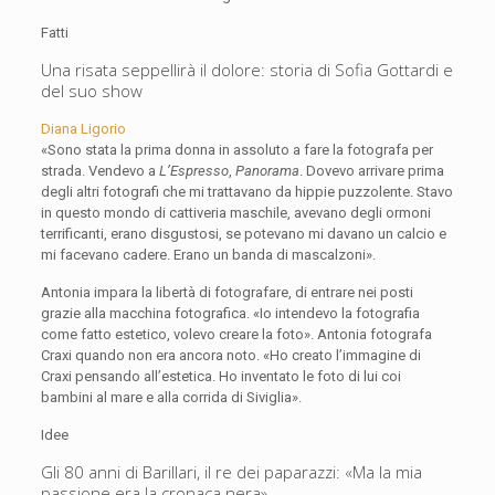
Fatti
Una risata seppellirà il dolore: storia di Sofia Gottardi e
del suo show
Diana Ligorio
«Sono stata la prima donna in assoluto a fare la fotografa per
strada. Vendevo a
L’Espresso
,
Panorama
. Dovevo arrivare prima
degli altri fotografi che mi trattavano da hippie puzzolente. Stavo
in questo mondo di cattiveria maschile, avevano degli ormoni
terrificanti, erano disgustosi, se potevano mi davano un calcio e
mi facevano cadere. Erano un banda di mascalzoni».
Antonia impara la libertà di fotografare, di entrare nei posti
grazie alla macchina fotografica. «Io intendevo la fotografia
come fatto estetico, volevo creare la foto». Antonia fotografa
Craxi quando non era ancora noto. «Ho creato l’immagine di
Craxi pensando all’estetica. Ho inventato le foto di lui coi
bambini al mare e alla corrida di Siviglia».
Idee
Gli 80 anni di Barillari, il re dei paparazzi: «Ma la mia
passione era la cronaca nera»