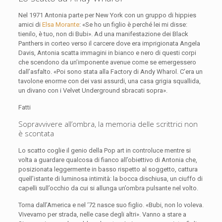
Nel 1971 Antonia parte per New York con un gruppo di hippies
amici di
Elsa Morante
: «Se ho un figlio è perché lei mi disse:
tienilo, è tuo, non di Bubi». Ad una manifestazione dei Black
Panthers in corteo verso il carcere dove era imprigionata Angela
Davis, Antonia scatta immagini in bianco e nero di questi corpi
che scendono da un’imponente avenue come se emergessero
dall’asfalto. «Poi sono stata alla Factory di Andy Wharol. C’era un
tavolone enorme con dei vasi assurdi, una casa grigia squallida,
un divano con i Velvet Underground sbracati sopra».
Fatti
Sopravvivere all’ombra, la memoria delle scrittrici non
è scontata
Lo scatto coglie il genio della Pop art in controluce mentre si
volta a guardare qualcosa di fianco all’obiettivo di Antonia che,
posizionata leggermente in basso rispetto al soggetto, cattura
quell’istante di luminosa intimità: la bocca dischiusa, un ciuffo di
capelli sull’occhio da cui si allunga un’ombra pulsante nel volto.
Torna dall’America e nel ‘72 nasce suo figlio. «Bubi, non lo voleva.
Vivevamo per strada, nelle case degli altri». Vanno a stare a