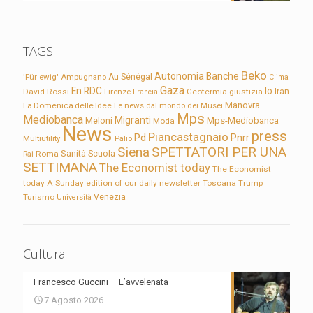
TAGS
Beko
Autonomia
Banche
'Für ewig'
Ampugnano
Au Sénégal
Clima
Gaza
En RDC
Io
David Rossi
Firenze
Geotermia
giustizia
Iran
Francia
Manovra
La Domenica delle Idee
Le news dal mondo dei Musei
Mps
Mediobanca
Migranti
Meloni
Mps-Mediobanca
Moda
News
press
Piancastagnaio
Pd
Pnrr
Multiutility
Palio
Siena
SPETTATORI PER UNA
Sanità
Rai
Roma
Scuola
SETTIMANA
The Economist today
The Economist
today A Sunday edition of our daily newsletter
Toscana
Trump
Turismo
Venezia
Università
Cultura
Francesco Guccini – L’avvelenata
7 Agosto 2026