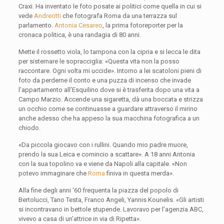
Craxi. Ha inventato le foto posate ai politici come quella in cui si
vede
Andreotti
che fotografa Roma da una terrazza sul
parlamento.
Antonia Cesareo
, la prima fotoreporter per la
cronaca politica, è una randagia di 80 anni.
Mette il rossetto viola, lo tampona con la cipria e si lecca le dita
per sistemare le sopracciglia: «Questa vita non la posso
raccontare. Ogni volta mi uccide». Intorno a lei scatoloni pieni di
foto da perderne il conto e una puzza di incenso che invade
l’appartamento all’Esquilino dove si è trasferita dopo una vita a
Campo Marzio. Accende una sigaretta, dà una boccata e strizza
un occhio come se continuasse a guardare attraverso il mirino
anche adesso che ha appeso la sua macchina fotografica a un
chiodo.
«Da piccola giocavo con i rullini. Quando mio padre muore,
prendo la sua Leica e comincio a scattare». A 18 anni Antonia
con la sua topolino va e viene da Napoli alla capitale. «Non
potevo immaginare che
Roma
finiva in questa merda».
Alla fine degli anni ‘60 frequenta la piazza del popolo di
Bertolucci, Tano Testa, Franco Angeli, Yannis Kounelis. «Gli artisti
si incontravano in bettole stupende. Lavoravo per l’agenzia ABC,
vivevo a casa di un’attrice in via di Ripetta».