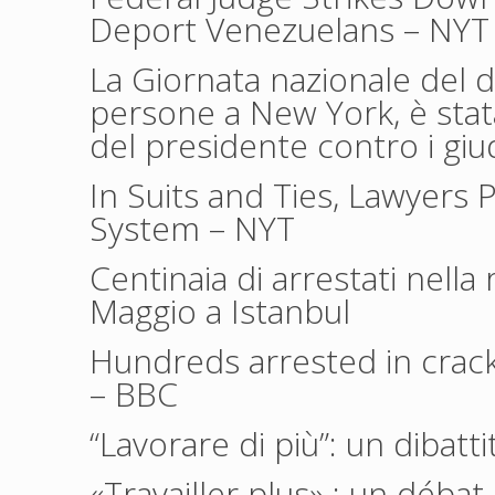
Deport Venezuelans
– NYT
La Giornata nazionale del d
persone a New York, è stat
del presidente contro i giud
In Suits and Ties, Lawyers 
System
– NYT
Centinaia di arrestati nell
Maggio a Istanbul
Hundreds arrested in crac
– BBC
“Lavorare di più”: un dibatti
«Travailler plus» : un débat