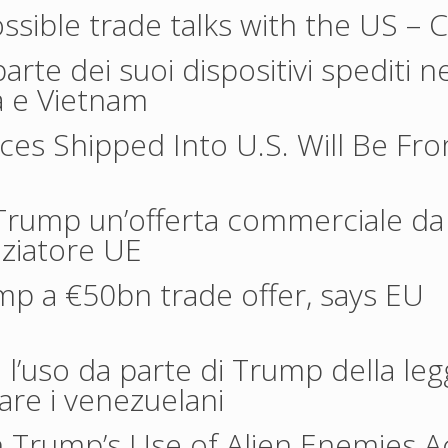
possible trade talks with the US
– 
rte dei suoi dispositivi spediti ne
ia e Vietnam
ices Shipped Into U.S. Will Be Fr
 Trump un’offerta commerciale da
goziatore UE
p a €50bn trade offer, says EU
 l’uso da parte di Trump della leg
are i venezuelani
 Trump’s Use of Alien Enemies A