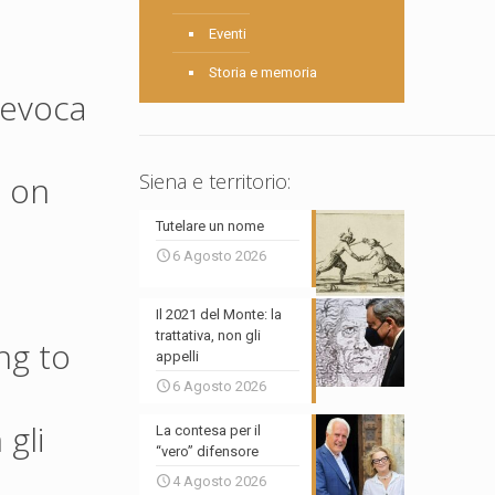
Eventi
Storia e memoria
revoca
d on
Siena e territorio:
Tutelare un nome
6 Agosto 2026
Il 2021 del Monte: la
trattativa, non gli
ng to
appelli
6 Agosto 2026
 gli
La contesa per il
“vero” difensore
4 Agosto 2026