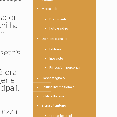
Media Lab
so di
Documenti
chi ha
Foto e video
on
Opinioni e analisi
seth’s
Editoriali
Interviste
Riflessioni personali
è ora
ger e
Piancastagnaio
cipali.
Politica internazionale
Politica Italiana
Siena e territorio
urezza
Cronache locali