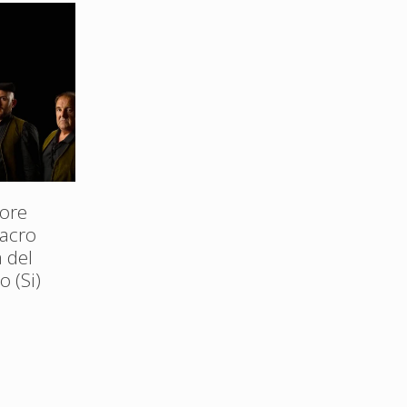
ore
Sacro
 del
 (Si)