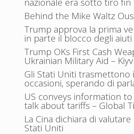
nazionale era sotto tiro fin d
Behind the Mike Waltz Ou
Trump approva la prima vend
in parte il blocco degli aiuti 
Trump OKs First Cash Weapo
Ukrainian Military Aid
– Kiy
Gli Stati Uniti trasmettono 
occasioni, sperando di parl
US conveys information to 
talk about tariffs
– Global 
La Cina dichiara di valutare
Stati Uniti