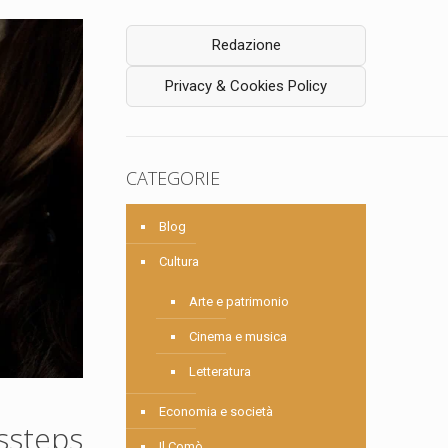
Redazione
Privacy & Cookies Policy
CATEGORIE
Blog
Cultura
Arte e patrimonio
Cinema e musica
Letteratura
Economia e società
issteps
Il Comò