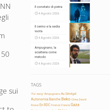
CNN
Il convitato di pietra
4 Agosto 2026
gli
Il cerino e la sedia
vuota
om
4 Agosto 2026
Ampugnano, la
 50
sciatteria come
metodo
4 Agosto 2026
TAGS
ge sui
'Für ewig'
Ampugnano
Au Sénégal
Beko
Autonomia
Banche
David
Clima
Gaza
En RDC
Rossi
Firenze
Francia
ct to