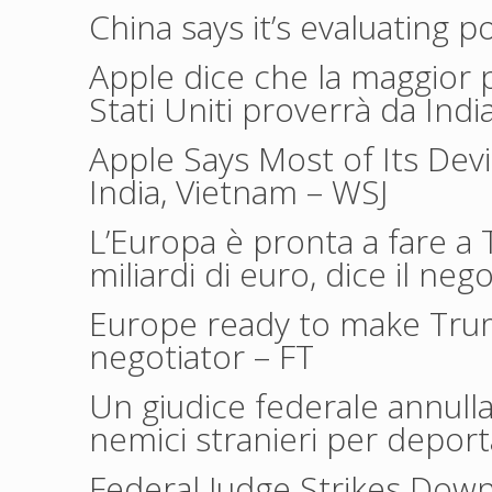
China says it’s evaluating 
Apple dice che la maggior pa
Stati Uniti proverrà da Ind
Apple Says Most of Its Dev
India, Vietnam
– WSJ
L’Europa è pronta a fare a
miliardi di euro, dice il ne
Europe ready to make Trum
negotiator
– FT
Un giudice federale annulla
nemici stranieri per deport
Federal Judge Strikes Down