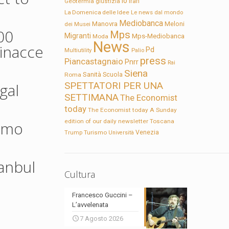
Io
Geotermia
giustizia
Iran
La Domenica delle Idee
Le news dal mondo
Mediobanca
Manovra
Meloni
dei Musei
00
Mps
Migranti
Mps-Mediobanca
Moda
News
minacce
Pd
Multiutility
Palio
press
Piancastagnaio
Pnrr
Rai
Siena
Sanità
Roma
Scuola
gal
SPETTATORI PER UNA
SETTIMANA
The Economist
today
The Economist today A Sunday
edition of our daily newsletter
Toscana
rimo
Trump
Turismo
Venezia
Università
anbul
Cultura
Francesco Guccini –
L’avvelenata
7 Agosto 2026