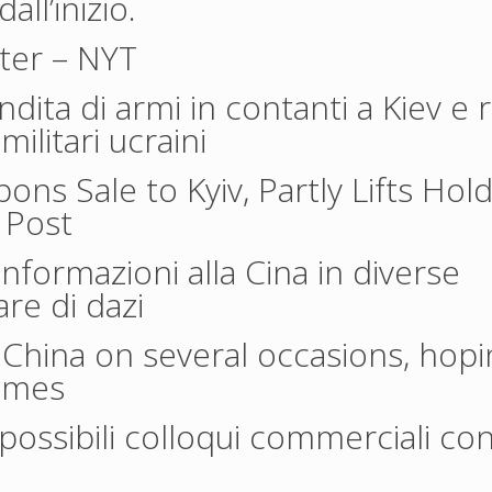
all’inizio.
ster
– NYT
ita di armi in contanti a Kiev e 
militari ucraini
ns Sale to Kyiv, Partly Lifts Hol
v Post
informazioni alla Cina in diverse
are di dazi
China on several occasions, hopi
Times
 possibili colloqui commerciali con