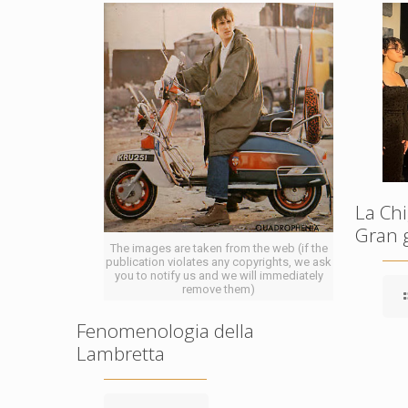
La Chi
Gran 
The images are taken from the web (if the
publication violates any copyrights, we ask
you to notify us and we will immediately
remove them)
Fenomenologia della
Lambretta