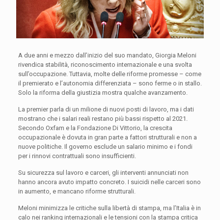
A due anni e mezzo dall’inizio del suo mandato, Giorgia Meloni
rivendica stabilità, riconoscimento internazionale e una svolta
sull’occupazione. Tuttavia, molte delle riforme promesse – come
il premierato e l’autonomia differenziata – sono ferme o in stallo.
Solo la riforma della giustizia mostra qualche avanzamento.
La premier parla di un milione di nuovi posti di lavoro, ma i dati
mostrano che i salari reali restano più bassi rispetto al 2021.
Secondo Oxfam e la Fondazione Di Vittorio, la crescita
occupazionale è dovuta in gran parte a fattori strutturali e non a
nuove politiche. Il governo esclude un salario minimo e i fondi
per i rinnovi contrattuali sono insufficienti.
Su sicurezza sul lavoro e carceri, gli interventi annunciati non
hanno ancora avuto impatto concreto. I suicidi nelle carceri sono
in aumento, e mancano riforme strutturali.
Meloni minimizza le critiche sulla libertà di stampa, ma l’Italia è in
calo nei ranking internazionali e le tensioni con la stampa critica