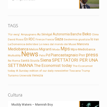
TAGS
Beko
Autonomia
Banche
'Für ewig'
Ampugnano
Au Sénégal
Clima
Gaza
En RDC
Io
David Rossi
Firenze
Geotermia
giustizia
Iran
Francia
Manovra
La Domenica delle Idee
Le news dal mondo dei Musei
Mps
Mediobanca
Migranti
Meloni
Mps-Mediobanca
Moda
News
press
Piancastagnaio
Pd
Pnrr
Multiutility
Palio
Siena
SPETTATORI PER UNA
Sanità
Rai
Roma
Scuola
SETTIMANA
The Economist today
The Economist
today A Sunday edition of our daily newsletter
Toscana
Trump
Turismo
Venezia
Università
Cultura
Muddy Waters – Mannish Boy