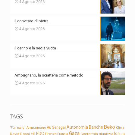
4 Agosto 2026
Il convitato di pietra
4 Agosto 2026
Il cerino e la sedia vuota
4 Agosto 2026
Ampugnano, la sciatteria come metodo
4 Agosto 2026
TAGS
Beko
Autonomia
Banche
'Für ewig'
Ampugnano
Au Sénégal
Clima
Gaza
En RDC
Io
David Rossi
Firenze
Geotermia
giustizia
Iran
Francia