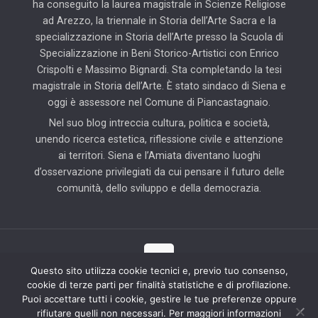
ha conseguito la laurea magistrale in Scienze Religiose
ad Arezzo, la triennale in Storia dell’Arte Sacra e la
specializzazione in Storia dell’Arte presso la Scuola di
Specializzazione in Beni Storico-Artistici con Enrico
Crispolti e Massimo Bignardi. Sta completando la tesi
magistrale in Storia dell’Arte. È stato sindaco di Siena e
oggi è assessore nel Comune di Piancastagnaio.
Nel suo blog intreccia cultura, politica e società,
unendo ricerca estetica, riflessione civile e attenzione
ai territori. Siena e l’Amiata diventano luoghi
d’osservazione privilegiati da cui pensare il futuro delle
comunità, dello sviluppo e della democrazia.
Questo sito utilizza cookie tecnici e, previo tuo consenso,
cookie di terze parti per finalità statistiche e di profilazione.
© 2025 Il Blog di Pierluigi Piccini | Tutti i diritti riservati | Partner
Puoi accettare tutti i cookie, gestire le tue preferenze oppure
tecnico: Hab Solution
rifiutare quelli non necessari. Per maggiori informazioni