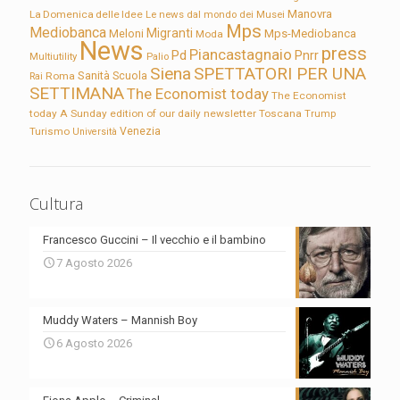
Manovra
La Domenica delle Idee
Le news dal mondo dei Musei
Mps
Mediobanca
Migranti
Meloni
Mps-Mediobanca
Moda
News
press
Piancastagnaio
Pd
Pnrr
Multiutility
Palio
Siena
SPETTATORI PER UNA
Sanità
Rai
Roma
Scuola
SETTIMANA
The Economist today
The Economist
today A Sunday edition of our daily newsletter
Toscana
Trump
Turismo
Venezia
Università
Cultura
Francesco Guccini – Il vecchio e il bambino
7 Agosto 2026
Muddy Waters – Mannish Boy
6 Agosto 2026