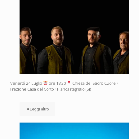
Venerdì 24 Luglio
ore 18.30
Chiesa del Sacro Cuore •
Frazione Casa del Corto • Piancastagnaio (Si)
Leggi altro