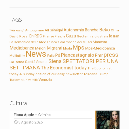
TAGS
Beko
Autonomia
Banche
'Für ewig'
Ampugnano
Au Sénégal
Clima
Gaza
En RDC
Io
David Rossi
Firenze
Geotermia
giustizia
Iran
Francia
Manovra
La Domenica delle Idee
Le news dal mondo dei Musei
Mps
Mediobanca
Migranti
Meloni
Mps-Mediobanca
Moda
News
press
Piancastagnaio
Pd
Pnrr
Multiutility
Palio
Siena
SPETTATORI PER UNA
Sanità
Rai
Roma
Scuola
SETTIMANA
The Economist today
The Economist
today A Sunday edition of our daily newsletter
Toscana
Trump
Turismo
Venezia
Università
Cultura
Fiona Apple – Criminal
5 Agosto 2026