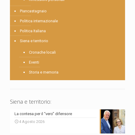
Piancastagnaio
Politica internazionale
Politica Italiana
Siena e territorio
Cronache locali
Eventi
Storia e memoria
Siena e territorio:
La contesa per il “vero” difensore
4 Agosto 2026