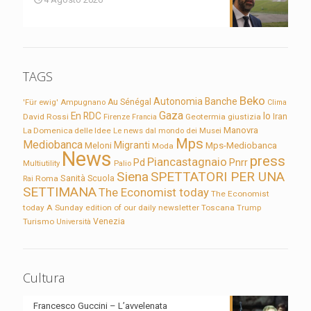
TAGS
Beko
Autonomia
Banche
'Für ewig'
Ampugnano
Au Sénégal
Clima
Gaza
En RDC
Io
David Rossi
Firenze
Geotermia
giustizia
Iran
Francia
Manovra
La Domenica delle Idee
Le news dal mondo dei Musei
Mps
Mediobanca
Migranti
Meloni
Mps-Mediobanca
Moda
News
press
Piancastagnaio
Pd
Pnrr
Multiutility
Palio
Siena
SPETTATORI PER UNA
Sanità
Rai
Roma
Scuola
SETTIMANA
The Economist today
The Economist
today A Sunday edition of our daily newsletter
Toscana
Trump
Turismo
Venezia
Università
Cultura
Francesco Guccini – L’avvelenata