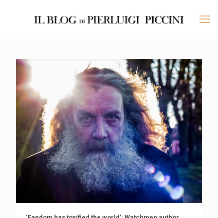
‘Fandom has toxified the world’: Watchmen author