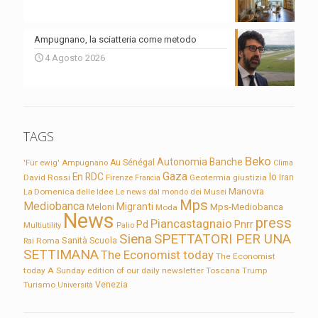
Ampugnano, la sciatteria come metodo
4 Agosto 2026
TAGS
Beko
Autonomia
Banche
'Für ewig'
Ampugnano
Au Sénégal
Clima
Gaza
En RDC
Io
David Rossi
Firenze
Geotermia
giustizia
Iran
Francia
Manovra
La Domenica delle Idee
Le news dal mondo dei Musei
Mps
Mediobanca
Migranti
Meloni
Mps-Mediobanca
Moda
News
press
Piancastagnaio
Pd
Pnrr
Multiutility
Palio
Siena
SPETTATORI PER UNA
Sanità
Rai
Roma
Scuola
SETTIMANA
The Economist today
The Economist
today A Sunday edition of our daily newsletter
Toscana
Trump
Turismo
Venezia
Università