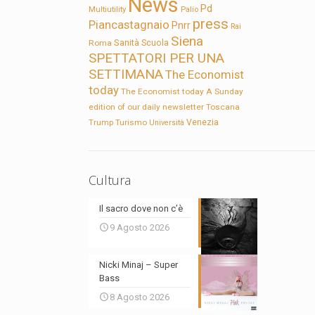
News
Pd
Multiutility
Palio
press
Piancastagnaio
Pnrr
Rai
Siena
Sanità
Roma
Scuola
SPETTATORI PER UNA
SETTIMANA
The Economist
today
The Economist today A Sunday
edition of our daily newsletter
Toscana
Trump
Turismo
Venezia
Università
Cultura
Il sacro dove non c’è
9 Agosto 2026
Nicki Minaj – Super
Bass
8 Agosto 2026