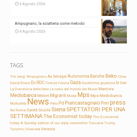
4 Agosto 2026
Ampugnano, la sciatteria come metodo
4 Agosto 2026
TAGS
Beko
Autonomia
Banche
'Für ewig'
Ampugnano
Au Sénégal
Clima
Gaza
En RDC
Io
David Rossi
Firenze
Geotermia
giustizia
Iran
Francia
Manovra
La Domenica delle Idee
Le news dal mondo dei Musei
Mps
Mediobanca
Migranti
Meloni
Mps-Mediobanca
Moda
News
press
Piancastagnaio
Pd
Pnrr
Multiutility
Palio
Siena
SPETTATORI PER UNA
Sanità
Rai
Roma
Scuola
SETTIMANA
The Economist today
The Economist
today A Sunday edition of our daily newsletter
Toscana
Trump
Turismo
Venezia
Università