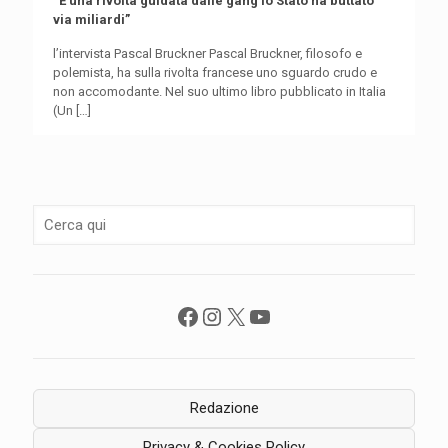
“È una rivolta guidata dalle gang lo Stato ha buttato
via miliardi”
l’intervista Pascal Bruckner Pascal Bruckner, filosofo e
polemista, ha sulla rivolta francese uno sguardo crudo e
non accomodante. Nel suo ultimo libro pubblicato in Italia
(Un
[…]
Facebook
Instagram
X
YouTube
Redazione
Privacy & Cookies Policy