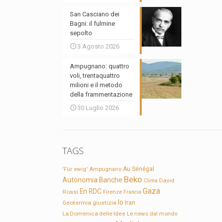
San Casciano dei
Bagni: il fulmine
sepolto
3 Agosto 2026
Ampugnano: quattro
voli, trentaquattro
milioni e il metodo
della frammentazione
30 Luglio 2026
TAGS
'Für ewig'
Ampugnano
Au Sénégal
Beko
Autonomia
Banche
David
Clima
Gaza
En RDC
Rossi
Firenze
Francia
Io
Geotermia
giustizia
Iran
La Domenica delle Idee
Le news dal mondo