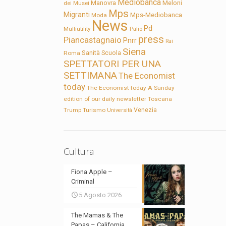
Mediobanca
Manovra
Meloni
dei Musei
Mps
Migranti
Mps-Mediobanca
Moda
News
Pd
Multiutility
Palio
press
Piancastagnaio
Pnrr
Rai
Siena
Sanità
Roma
Scuola
SPETTATORI PER UNA
SETTIMANA
The Economist
today
The Economist today A Sunday
edition of our daily newsletter
Toscana
Trump
Turismo
Venezia
Università
Cultura
Fiona Apple –
Criminal
5 Agosto 2026
The Mamas & The
Papas – California