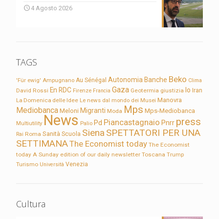
4 Agosto 2026
TAGS
Beko
Autonomia
Banche
'Für ewig'
Ampugnano
Au Sénégal
Clima
Gaza
En RDC
Io
David Rossi
Firenze
Geotermia
giustizia
Iran
Francia
Manovra
La Domenica delle Idee
Le news dal mondo dei Musei
Mps
Mediobanca
Migranti
Meloni
Mps-Mediobanca
Moda
News
press
Piancastagnaio
Pd
Pnrr
Multiutility
Palio
Siena
SPETTATORI PER UNA
Sanità
Rai
Roma
Scuola
SETTIMANA
The Economist today
The Economist
today A Sunday edition of our daily newsletter
Toscana
Trump
Turismo
Venezia
Università
Cultura