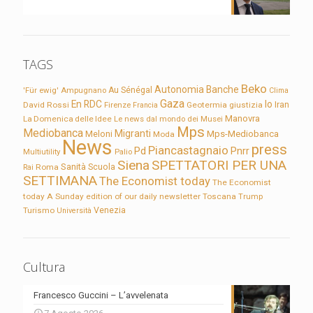
TAGS
Beko
Autonomia
Banche
'Für ewig'
Ampugnano
Au Sénégal
Clima
Gaza
En RDC
Io
David Rossi
Firenze
Geotermia
giustizia
Iran
Francia
Manovra
La Domenica delle Idee
Le news dal mondo dei Musei
Mps
Mediobanca
Migranti
Meloni
Mps-Mediobanca
Moda
News
press
Piancastagnaio
Pd
Pnrr
Multiutility
Palio
Siena
SPETTATORI PER UNA
Sanità
Rai
Roma
Scuola
SETTIMANA
The Economist today
The Economist
today A Sunday edition of our daily newsletter
Toscana
Trump
Turismo
Venezia
Università
Cultura
Francesco Guccini – L’avvelenata