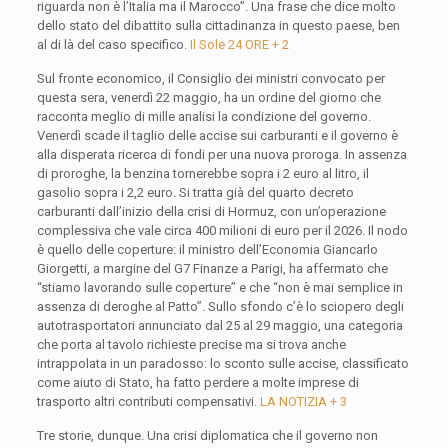
riguarda non è l’Italia ma il Marocco”. Una frase che dice molto
dello stato del dibattito sulla cittadinanza in questo paese, ben
al di là del caso specifico.
Il Sole 24 ORE + 2
Sul fronte economico, il Consiglio dei ministri convocato per
questa sera, venerdì 22 maggio, ha un ordine del giorno che
racconta meglio di mille analisi la condizione del governo.
Venerdì scade il taglio delle accise sui carburanti e il governo è
alla disperata ricerca di fondi per una nuova proroga. In assenza
di proroghe, la benzina tornerebbe sopra i 2 euro al litro, il
gasolio sopra i 2,2 euro. Si tratta già del quarto decreto
carburanti dall’inizio della crisi di Hormuz, con un’operazione
complessiva che vale circa 400 milioni di euro per il 2026. Il nodo
è quello delle coperture: il ministro dell’Economia Giancarlo
Giorgetti, a margine del G7 Finanze a Parigi, ha affermato che
“stiamo lavorando sulle coperture” e che “non è mai semplice in
assenza di deroghe al Patto”. Sullo sfondo c’è lo sciopero degli
autotrasportatori annunciato dal 25 al 29 maggio, una categoria
che porta al tavolo richieste precise ma si trova anche
intrappolata in un paradosso: lo sconto sulle accise, classificato
come aiuto di Stato, ha fatto perdere a molte imprese di
trasporto altri contributi compensativi.
LA NOTIZIA + 3
Tre storie, dunque. Una crisi diplomatica che il governo non