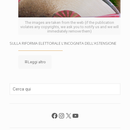
The images are taken from the web (if the publication
violates any copyrights, we ask you to notify us and we will
immediately remove them)
SULLA RIFORMA ELETTORALE L’INCOGNITA DELL’ASTENSIONE
Leggi altro
Facebook
Instagram
X
YouTube