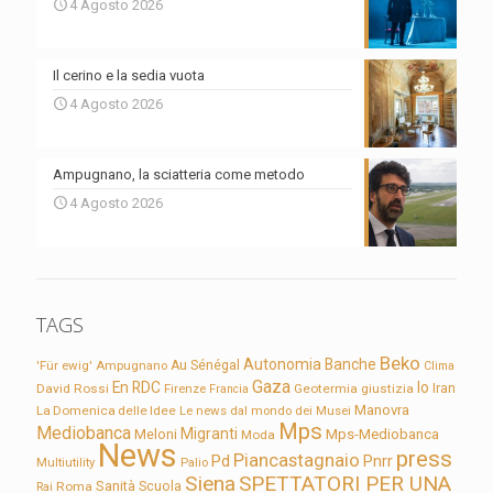
4 Agosto 2026
Il cerino e la sedia vuota
4 Agosto 2026
Ampugnano, la sciatteria come metodo
4 Agosto 2026
TAGS
Beko
Autonomia
Banche
'Für ewig'
Ampugnano
Au Sénégal
Clima
Gaza
En RDC
Io
David Rossi
Firenze
Geotermia
giustizia
Iran
Francia
Manovra
La Domenica delle Idee
Le news dal mondo dei Musei
Mps
Mediobanca
Migranti
Meloni
Mps-Mediobanca
Moda
News
press
Piancastagnaio
Pd
Pnrr
Multiutility
Palio
Siena
SPETTATORI PER UNA
Sanità
Rai
Roma
Scuola