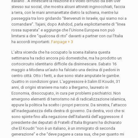
italiano”. A innescare la reazione è il video diffuso da Ben Gvir
stesso sui social, che mostra alcuni attivisti inginocchiati, faccia
a terra, con le mani ammanettate dietro la schiena, mentre lui
passeggia tra loro gridando “Benvenuti in Israele, qui siamo noi a
comandare”. Tajani, dopo Ashdod, parla esplicitamente di “linea
rossa superata” e aggiunge che l’Unione Europea non può
limitarsi a dire “qualcosa di rito” davanti a partner con cui l’Italia
ha accordi importanti.
Fanpage + 3
L’altra vicenda che ha occupato la scena italiana questa
settimana ha radici ancora più domestiche, ma ha prodotto un
cortocircuito identitario difficile da disinnescare. Sabato 16
maggio a Modena un’auto ha falciato una decina di pedoni in
centro città. Otto i feriti, a due sono state amputate le gambe.
Quattro in condizioni gravi. L’aggressore è Salim El Koudri, 31
anni, di origini straniere ma nato a Bergamo, laureato in
Economia, disoccupato, in cura per problemi psichiatrici. Non
emergono elementi di terrorismo né di radicalizzazione islamica,
eppure la politica ha scelto i propri percorsi. Da sinistra, l’attacco
all’inadeguatezza della destra di governo. Da destra, voci che si
sono spinte fino alla negazione dell’italianità dell’aggressore: il
presidente dei deputati di Fratelli d’Italia Bignami ha dichiarato
che El Koudri “non è un italiano, è un immigrato di seconda
generazione” e che “deve pagare a casa sua, che per quanto mi