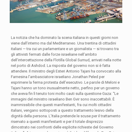
La notizia che ha dominato la scena italiana in questi giorni non
viene dall’interno ma dal Mediterraneo. Una trentina di cittadini
italiani — tra cui un parlamentare e un giornalista — si trovano tra
gli attivisti fermati dalle forze israeliane nell’ambito
dell’intercettazione della Flotilla Global Sumud, arrivati nella notte
nel porto di Ashdod. La risposta del governo non si è fatta
attendere. Il ministro degli Esteri Antonio Tajani ha convocato alla
Farnesina l’ambasciatore israeliano Jonathan Peled per
esprimere la ferma protesta dell’esecutivo. Le parole di Meloni e
Tajani hanno un tono inusualmente netto, perfino per un governo
che aveva fin lì tenuto toni molto cauti sulla questione Gaza: “Le
immagini del ministro israeliano Ben Gvir sono inaccettabili. È
inammissibile che questi manifestanti, fra cui molti cittadini
italiani, vengano sottoposti a questo trattamento lesivo della
dignità della persona. L’Italia pretende le scuse per il trattamento
riservato a questi manifestanti e per il totale disprezzo
dimostrato nei confronti delle esplicite richieste del Governo