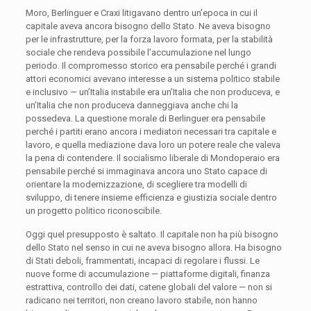
Moro, Berlinguer e Craxi litigavano dentro un’epoca in cui il
capitale aveva ancora bisogno dello Stato. Ne aveva bisogno
per le infrastrutture, per la forza lavoro formata, per la stabilità
sociale che rendeva possibile l’accumulazione nel lungo
periodo. Il compromesso storico era pensabile perché i grandi
attori economici avevano interesse a un sistema politico stabile
e inclusivo — un’Italia instabile era un’Italia che non produceva, e
un’Italia che non produceva danneggiava anche chi la
possedeva. La questione morale di Berlinguer era pensabile
perché i partiti erano ancora i mediatori necessari tra capitale e
lavoro, e quella mediazione dava loro un potere reale che valeva
la pena di contendere. Il socialismo liberale di Mondoperaio era
pensabile perché si immaginava ancora uno Stato capace di
orientare la modernizzazione, di scegliere tra modelli di
sviluppo, di tenere insieme efficienza e giustizia sociale dentro
un progetto politico riconoscibile.
Oggi quel presupposto è saltato. Il capitale non ha più bisogno
dello Stato nel senso in cui ne aveva bisogno allora. Ha bisogno
di Stati deboli, frammentati, incapaci di regolare i flussi. Le
nuove forme di accumulazione — piattaforme digitali, finanza
estrattiva, controllo dei dati, catene globali del valore — non si
radicano nei territori, non creano lavoro stabile, non hanno