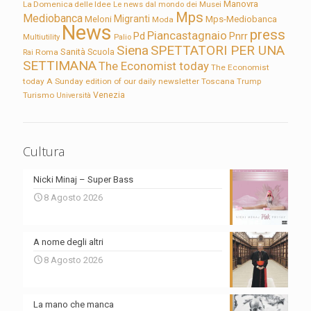
Manovra
La Domenica delle Idee
Le news dal mondo dei Musei
Mps
Mediobanca
Migranti
Meloni
Mps-Mediobanca
Moda
News
press
Piancastagnaio
Pd
Pnrr
Multiutility
Palio
Siena
SPETTATORI PER UNA
Sanità
Rai
Roma
Scuola
SETTIMANA
The Economist today
The Economist
today A Sunday edition of our daily newsletter
Toscana
Trump
Turismo
Venezia
Università
Cultura
Nicki Minaj – Super Bass
8 Agosto 2026
A nome degli altri
8 Agosto 2026
La mano che manca