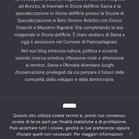
ad Arezzo, la triennale in Storia dell’Arte Sacra e la
specializzazione in Storia dell’Arte presso la Scuola di
Specializzazione in Beni Storico-Artistici con Enrico
Crispolti e Massimo Bignardi. Sta completando la tesi
magistrale in Storia dell’Arte. È stato sindaco di Siena e
oggi è assessore nel Comune di Piancastagnaio.
Nel suo blog intreccia cultura, politica e società,
unendo ricerca estetica, riflessione civile e attenzione
ai territori. Siena e l’Amiata diventano luoghi
d’osservazione privilegiati da cui pensare il futuro delle
comunità, dello sviluppo e della democrazia.
Questo sito utilizza cookie tecnici e, previo tuo consenso,
cookie di terze parti per finalità statistiche e di profilazione.
© 2025 Il Blog di Pierluigi Piccini | Tutti i diritti riservati | Partner
Puoi accettare tutti i cookie, gestire le tue preferenze oppure
tecnico: Hab Solution
rifiutare quelli non necessari. Per maggiori informazioni