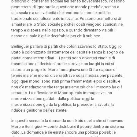
bisogno di consenso sociale nel senso novecentesco. Possono
permettersi di ignorare la questione morale perché operano a
una scala e a una velocità che rendono la morale politica
tradizionale semplicemente irrilevante. Possono permettersi di
smantellare lo Stato sociale perché i costi vengono scaricati nel
tempo e dispersi nello spazio, e quando diventano visibili il
nesso causale è già indecifrabile per chi li subisce.
Berlinguer parlava di partiti che colonizzavano lo Stato. Oggi lo
Stato è colonizzato direttamente dal capitale senza bisogno dei
partiti come intermediari — i partiti sono diventati cinghie di
trasmissione di decisioni prese altrove, non luoghi in cui si
elabora un progetto. Moro immaginava uno Stato capace di
tenere insieme mondi diversi attraverso la mediazione paziente:
oggi quei mondi sono stati prima frammentati e poi dissolti, e
non c’è mediazione che tenga insieme ciò che il mercato ha già
separato. La riflessione di Mondoperaio immaginava una
modernizzazione guidata dalla politica: oggi la
modernizzazione guida la politica, la precede, la svuota, la
riduce a gestione dell’esistente.
In questo scenario la domanda non è più quella che si facevano
Moro e Berlinguer — come distribuire il potere dentro un sistema
dato. La domanda è se esiste ancora una politica possibile