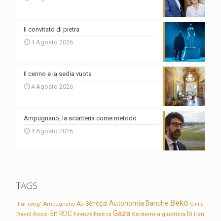
Il convitato di pietra
4 Agosto 2026
Il cerino e la sedia vuota
4 Agosto 2026
Ampugnano, la sciatteria come metodo
4 Agosto 2026
TAGS
Beko
Autonomia
Banche
'Für ewig'
Ampugnano
Au Sénégal
Clima
Gaza
En RDC
Io
David Rossi
Firenze
Geotermia
giustizia
Iran
Francia