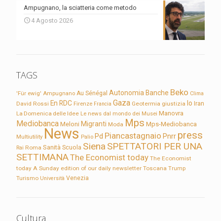
Ampugnano, la sciatteria come metodo
4 Agosto 2026
TAGS
Beko
Autonomia
Banche
'Für ewig'
Ampugnano
Au Sénégal
Clima
Gaza
En RDC
Io
David Rossi
Firenze
Geotermia
giustizia
Iran
Francia
Manovra
La Domenica delle Idee
Le news dal mondo dei Musei
Mps
Mediobanca
Migranti
Meloni
Mps-Mediobanca
Moda
News
press
Piancastagnaio
Pd
Pnrr
Multiutility
Palio
Siena
SPETTATORI PER UNA
Sanità
Rai
Roma
Scuola
SETTIMANA
The Economist today
The Economist
today A Sunday edition of our daily newsletter
Toscana
Trump
Turismo
Venezia
Università
Cultura