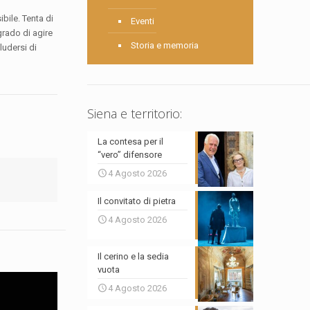
bile. Tenta di
Eventi
grado di agire
Storia e memoria
ludersi di
Siena e territorio:
La contesa per il
“vero” difensore
4 Agosto 2026
Il convitato di pietra
4 Agosto 2026
Il cerino e la sedia
vuota
4 Agosto 2026