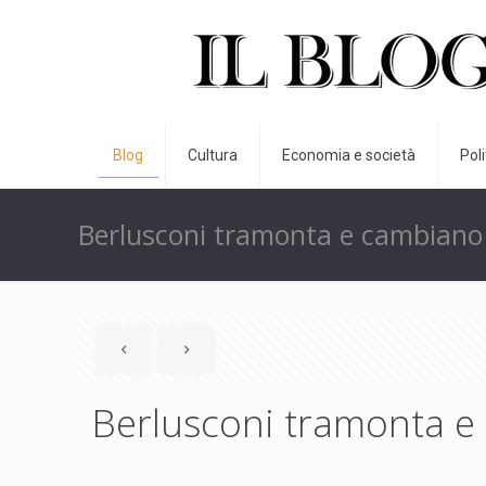
Blog
Cultura
Economia e società
Pol
Berlusconi tramonta e cambiano i
Berlusconi tramonta e 