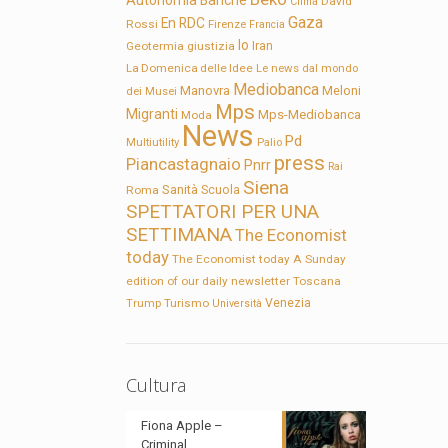
Autonomia
Banche
David
Clima
Gaza
En RDC
Rossi
Firenze
Francia
Io
Geotermia
giustizia
Iran
La Domenica delle Idee
Le news dal mondo
Mediobanca
Manovra
Meloni
dei Musei
Mps
Migranti
Mps-Mediobanca
Moda
News
Pd
Multiutility
Palio
press
Piancastagnaio
Pnrr
Rai
Siena
Sanità
Roma
Scuola
SPETTATORI PER UNA
SETTIMANA
The Economist
today
The Economist today A Sunday
edition of our daily newsletter
Toscana
Trump
Turismo
Venezia
Università
Cultura
Fiona Apple –
Criminal