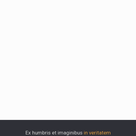
Ex humbris et imaginibus
in veritatem