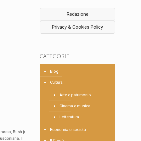
Redazione
Privacy & Cookies Policy
CATEGORIE
Blog
Cultura
Arte e patrimonio
Cinema e musica
Letteratura
Economia e società
 russo, Bush jr.
lusconiana. Il
Il Comò