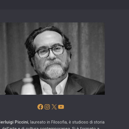
Facebook
Instagram
X
YouTube
ierluigi Piccini
, laureato in Filosofia, è studioso di storia
dell’arte e di cultura contemporanea. Si è formato a