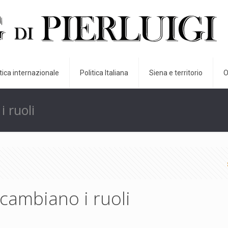
itica internazionale
Politica Italiana
Siena e territorio
O
 ruoli
cambiano i ruoli