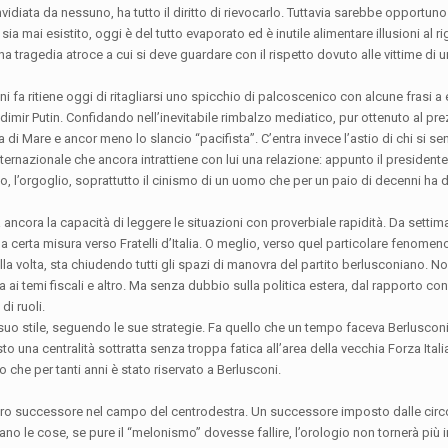
invidiata da nessuno, ha tutto il diritto di rievocarlo. Tuttavia sarebbe opportun
ia mai esistito, oggi è del tutto evaporato ed è inutile alimentare illusioni al ri
na tragedia atroce a cui si deve guardare con il rispetto dovuto alle vittime di
i fa ritiene oggi di ritagliarsi uno spicchio di palcoscenico con alcune frasi a 
mir Putin. Confidando nell’inevitabile rimbalzo mediatico, pur ottenuto al pre
 di Mare e ancor meno lo slancio “pacifista”. C’entra invece l’astio di chi si s
ernazionale che ancora intrattiene con lui una relazione: appunto il presidente
o, l’orgoglio, soprattutto il cinismo di un uomo che per un paio di decenni ha 
a ancora la capacità di leggere le situazioni con proverbiale rapidità. Da setti
una certa misura verso Fratelli d’Italia. O meglio, verso quel particolare fenomen
a volta, sta chiudendo tutti gli spazi di manovra del partito berlusconiano. N
a ai temi fiscali e altro. Ma senza dubbio sulla politica estera, dal rapporto c
di ruoli.
suo stile, seguendo le sue strategie. Fa quello che un tempo faceva Berlusconi
una centralità sottratta senza troppa fatica all’area della vecchia Forza Itali
to che per tanti anni è stato riservato a Berlusconi.
ero successore nel campo del centrodestra. Un successore imposto dalle circ
no le cose, se pure il “melonismo” dovesse fallire, l’orologio non tornerà più i