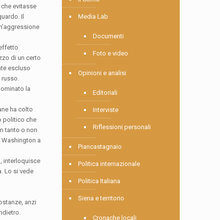
o che evitasse
guardo. Il
Media Lab
 un’aggressione
Documenti
effetto
Foto e video
zzo di un certo
ente escluso
Opinioni e analisi
 russo.
dominato la
Editoriali
mane ha colto
Interviste
o politico che
Riflessioni personali
on tanto o non
on Washington a
Piancastagnaio
, interloquisce
Politica internazionale
a. Lo si vede
Politica Italiana
Siena e territorio
ostanze, anzi
ndietro.
Cronache locali