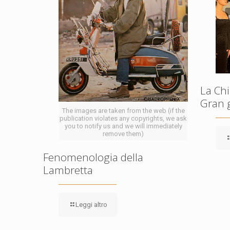
La Chi
Gran 
The images are taken from the web (if the
publication violates any copyrights, we ask
you to notify us and we will immediately
remove them)
Fenomenologia della
Lambretta
Leggi altro