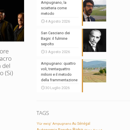
Ampugnano, la
sciatteria come
metodo
4 Agosto 2026
San Casciano dei
Bagni: il fulmine
sepolto
ore
3 Agosto 2026
Sacro
Ampugnano: quattro
 del
voli, trentaquattro
 (Si)
milioni e il metodo
della frammentazione
30 Luglio 2026
TAGS
'Für ewig'
Ampugnano
Au Sénégal
Beko