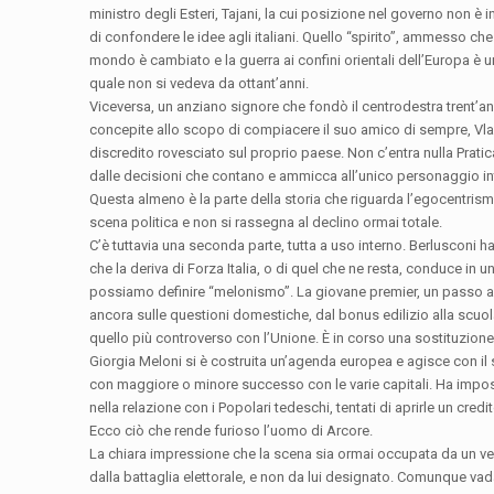
ministro degli Esteri, Tajani, la cui posizione nel governo non è 
di confondere le idee agli italiani. Quello “spirito”, ammesso che s
mondo è cambiato e la guerra ai confini orientali dell’Europa è u
quale non si vedeva da ottant’anni.
Viceversa, un anziano signore che fondò il centrodestra trent’ann
concepite allo scopo di compiacere il suo amico di sempre, Vladi
discredito rovesciato sul proprio paese. Non c’entra nulla Pratica
dalle decisioni che contano e ammicca all’unico personaggio int
Questa almeno è la parte della storia che riguarda l’egocentrism
scena politica e non si rassegna al declino ormai totale.
C’è tuttavia una seconda parte, tutta a uso interno. Berlusconi h
che la deriva di Forza Italia, o di quel che ne resta, conduce in 
possiamo definire “melonismo”. La giovane premier, un passo all
ancora sulle questioni domestiche, dal bonus edilizio alla scuol
quello più controverso con l’Unione. È in corso una sostituzione 
Giorgia Meloni si è costruita un’agenda europea e agisce con il 
con maggiore o minore successo con le varie capitali. Ha imposto 
nella relazione con i Popolari tedeschi, tentati di aprirle un credi
Ecco ciò che rende furioso l’uomo di Arcore.
La chiara impressione che la scena sia ormai occupata da un v
dalla battaglia elettorale, e non da lui designato. Comunque vada