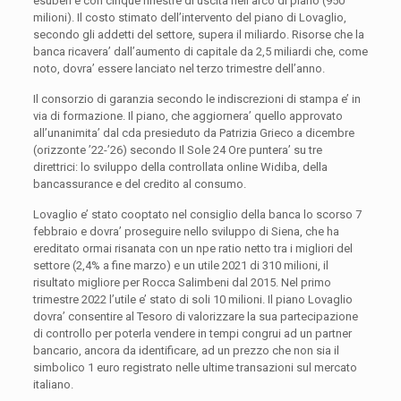
esuberi e con cinque finestre di uscita nell’arco di piano (950
milioni). Il costo stimato dell’intervento del piano di Lovaglio,
secondo gli addetti del settore, supera il miliardo. Risorse che la
banca ricavera’ dall’aumento di capitale da 2,5 miliardi che, come
noto, dovra’ essere lanciato nel terzo trimestre dell’anno.
Il consorzio di garanzia secondo le indiscrezioni di stampa e’ in
via di formazione. Il piano, che aggiornera’ quello approvato
all’unanimita’ dal cda presieduto da Patrizia Grieco a dicembre
(orizzonte ’22-’26) secondo Il Sole 24 Ore puntera’ su tre
direttrici: lo sviluppo della controllata online Widiba, della
bancassurance e del credito al consumo.
Lovaglio e’ stato cooptato nel consiglio della banca lo scorso
7
febbraio
e dovra’ proseguire nello sviluppo di Siena, che ha
ereditato ormai risanata con un npe ratio netto tra i migliori del
settore (2,4% a fine marzo) e un utile 2021 di 310 milioni, il
risultato migliore per Rocca Salimbeni dal 2015. Nel primo
trimestre 2022 l’utile e’ stato di soli 10 milioni. Il piano Lovaglio
dovra’ consentire al Tesoro di valorizzare la sua partecipazione
di controllo per poterla vendere in tempi congrui ad un partner
bancario, ancora da identificare, ad un prezzo che non sia il
simbolico 1 euro registrato nelle ultime transazioni sul mercato
italiano.