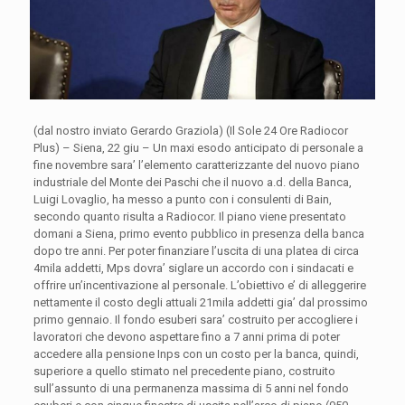
(dal nostro inviato Gerardo Graziola) (Il Sole 24 Ore Radiocor
Plus) – Siena, 22 giu – Un maxi esodo anticipato di personale a
fine novembre sara’ l’elemento caratterizzante del nuovo piano
industriale del Monte dei Paschi che il nuovo a.d. della Banca,
Luigi Lovaglio, ha messo a punto con i consulenti di Bain,
secondo quanto risulta a Radiocor. Il piano viene presentato
domani a Siena, primo evento pubblico in presenza della banca
dopo tre anni. Per poter finanziare l’uscita di una platea di circa
4mila addetti, Mps dovra’ siglare un accordo con i sindacati e
offrire un’incentivazione al personale. L’obiettivo e’ di alleggerire
nettamente il costo degli attuali 21mila addetti gia’ dal prossimo
primo gennaio
. Il fondo esuberi sara’ costruito per accogliere i
lavoratori che devono aspettare fino a 7 anni prima di poter
accedere alla pensione Inps con un costo per la banca, quindi,
superiore a quello stimato nel precedente piano, costruito
sull’assunto di una permanenza massima di 5 anni nel fondo