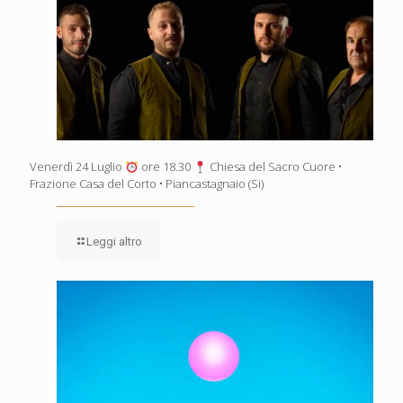
Venerdì 24 Luglio
ore 18.30
Chiesa del Sacro Cuore •
Frazione Casa del Corto • Piancastagnaio (Si)
Leggi altro