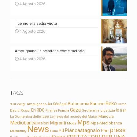
4 Agosto 2026
Il cerino e la sedia vuota
4 Agosto 2026
Ampugnano, la sciatteria come metodo
4 Agosto 2026
TAGS
Beko
Autonomia
Banche
'Für ewig'
Ampugnano
Au Sénégal
Clima
Gaza
En RDC
Io
David Rossi
Firenze
Geotermia
giustizia
Iran
Francia
Manovra
La Domenica delle Idee
Le news dal mondo dei Musei
Mps
Mediobanca
Migranti
Meloni
Mps-Mediobanca
Moda
News
press
Piancastagnaio
Pd
Pnrr
Multiutility
Palio
Siena
SPETTATORI PER UNA