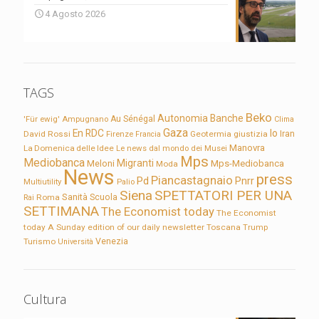
4 Agosto 2026
TAGS
Beko
Autonomia
Banche
'Für ewig'
Ampugnano
Au Sénégal
Clima
Gaza
En RDC
Io
David Rossi
Firenze
Geotermia
giustizia
Iran
Francia
Manovra
La Domenica delle Idee
Le news dal mondo dei Musei
Mps
Mediobanca
Migranti
Meloni
Mps-Mediobanca
Moda
News
press
Piancastagnaio
Pd
Pnrr
Multiutility
Palio
Siena
SPETTATORI PER UNA
Sanità
Rai
Roma
Scuola
SETTIMANA
The Economist today
The Economist
today A Sunday edition of our daily newsletter
Toscana
Trump
Turismo
Venezia
Università
Cultura