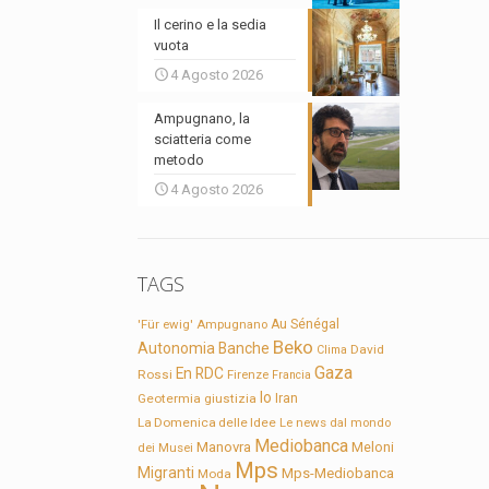
Il cerino e la sedia
vuota
4 Agosto 2026
Ampugnano, la
sciatteria come
metodo
4 Agosto 2026
TAGS
'Für ewig'
Ampugnano
Au Sénégal
Beko
Autonomia
Banche
David
Clima
Gaza
En RDC
Rossi
Firenze
Francia
Io
Geotermia
giustizia
Iran
La Domenica delle Idee
Le news dal mondo
Mediobanca
Manovra
Meloni
dei Musei
Mps
Migranti
Mps-Mediobanca
Moda