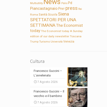
News
Pd
Multiutility
Palio
press
Piancastagnaio
Pnrr
Rai
Siena
Sanità
Roma
Scuola
SPETTATORI PER UNA
SETTIMANA
The Economist
today
The Economist today A Sunday
edition of our daily newsletter
Toscana
Trump
Turismo
Venezia
Università
Cultura
Francesco Guccini –
L’avvelenata
7 Agosto 2026
Francesco Guccini – Il
vecchio e il bambino
7 Agosto 2026