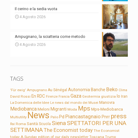
Il cerino e la sedia vuota
4 Agosto 2026
Ampugnano, la sciatteria come metodo
4 Agosto 2026
TAGS
Beko
Autonomia
Banche
'Für ewig'
Ampugnano
Au Sénégal
Clima
Gaza
En RDC
Io
David Rossi
Firenze
Geotermia
giustizia
Iran
Francia
Manovra
La Domenica delle Idee
Le news dal mondo dei Musei
Mps
Mediobanca
Migranti
Meloni
Mps-Mediobanca
Moda
News
press
Piancastagnaio
Pd
Pnrr
Multiutility
Palio
Siena
SPETTATORI PER UNA
Sanità
Rai
Roma
Scuola
SETTIMANA
The Economist today
The Economist
today A Sunday edition of our daily newsletter
Toscana
Trump