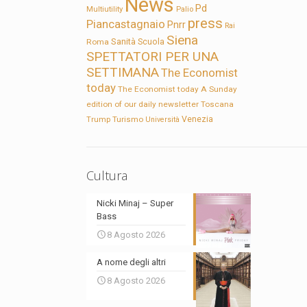
News
Pd
Multiutility
Palio
press
Piancastagnaio
Pnrr
Rai
Siena
Sanità
Roma
Scuola
SPETTATORI PER UNA
SETTIMANA
The Economist
today
The Economist today A Sunday
edition of our daily newsletter
Toscana
Trump
Turismo
Venezia
Università
Cultura
Nicki Minaj – Super
Bass
8 Agosto 2026
A nome degli altri
8 Agosto 2026