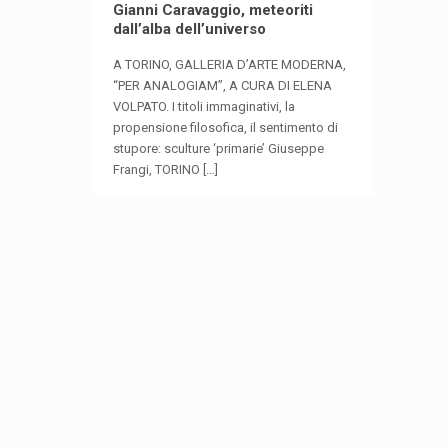
Gianni Caravaggio, meteoriti
dall’alba dell’universo
A TORINO, GALLERIA D’ARTE MODERNA,
“PER ANALOGIAM”, A CURA DI ELENA
VOLPATO. I titoli immaginativi, la
propensione filosofica, il sentimento di
stupore: sculture ‘primarie’ Giuseppe
Frangi, TORINO
[…]