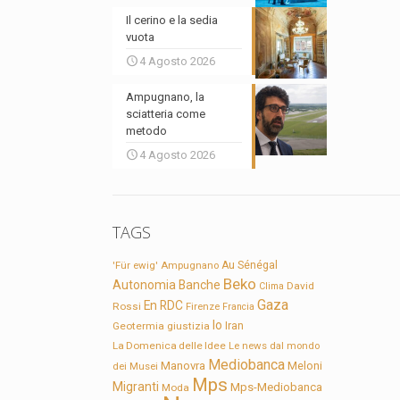
Il cerino e la sedia
vuota
4 Agosto 2026
Ampugnano, la
sciatteria come
metodo
4 Agosto 2026
TAGS
'Für ewig'
Ampugnano
Au Sénégal
Beko
Autonomia
Banche
David
Clima
Gaza
En RDC
Rossi
Firenze
Francia
Io
Geotermia
giustizia
Iran
La Domenica delle Idee
Le news dal mondo
Mediobanca
Manovra
Meloni
dei Musei
Mps
Migranti
Mps-Mediobanca
Moda