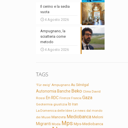
Il cerino e la sedia
vuota
4 Agosto 2026
Ampugnano, la
sciatteria come
metodo
4 Agosto 2026
TAGS
'Für ewig'
Ampugnano
Au Sénégal
Beko
Autonomia
Banche
David
Clima
Gaza
En RDC
Rossi
Firenze
Francia
Io
Geotermia
giustizia
Iran
La Domenica delle Idee
Le news dal mondo
Mediobanca
Manovra
Meloni
dei Musei
Mps
Migranti
Mps-Mediobanca
Moda