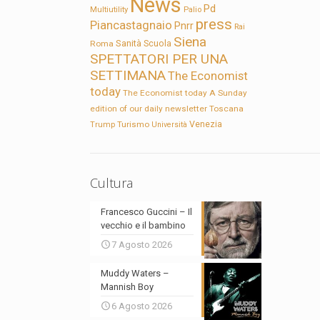
News
Pd
Multiutility
Palio
press
Piancastagnaio
Pnrr
Rai
Siena
Sanità
Roma
Scuola
SPETTATORI PER UNA
SETTIMANA
The Economist
today
The Economist today A Sunday
edition of our daily newsletter
Toscana
Trump
Turismo
Venezia
Università
Cultura
Francesco Guccini – Il
vecchio e il bambino
7 Agosto 2026
Muddy Waters –
Mannish Boy
6 Agosto 2026