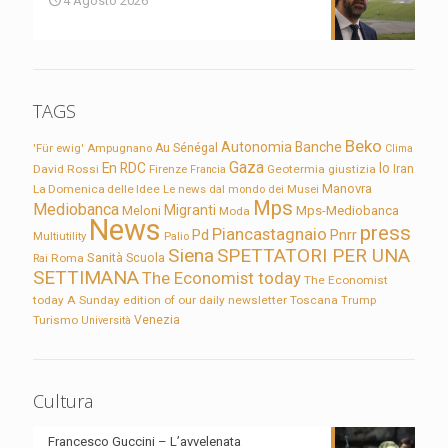
4 Agosto 2026
TAGS
Beko
Autonomia
Banche
'Für ewig'
Ampugnano
Au Sénégal
Clima
Gaza
En RDC
Io
David Rossi
Firenze
Geotermia
giustizia
Iran
Francia
Manovra
La Domenica delle Idee
Le news dal mondo dei Musei
Mps
Mediobanca
Migranti
Meloni
Mps-Mediobanca
Moda
News
press
Piancastagnaio
Pd
Pnrr
Multiutility
Palio
Siena
SPETTATORI PER UNA
Sanità
Rai
Roma
Scuola
SETTIMANA
The Economist today
The Economist
today A Sunday edition of our daily newsletter
Toscana
Trump
Turismo
Venezia
Università
Cultura
Francesco Guccini – L’avvelenata