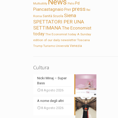
News
Pd
Multiutility
Palio
press
Piancastagnaio
Pnrr
Rai
Siena
Sanità
Roma
Scuola
SPETTATORI PER UNA
SETTIMANA
The Economist
today
The Economist today A Sunday
edition of our daily newsletter
Toscana
Trump
Turismo
Venezia
Università
Cultura
Nicki Minaj – Super
Bass
8 Agosto 2026
A nome degli altri
8 Agosto 2026