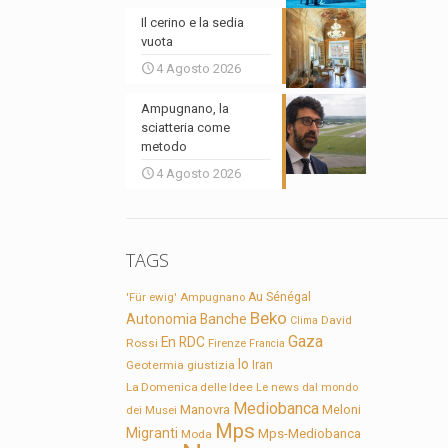
Il cerino e la sedia
vuota
4 Agosto 2026
Ampugnano, la
sciatteria come
metodo
4 Agosto 2026
TAGS
'Für ewig'
Ampugnano
Au Sénégal
Beko
Autonomia
Banche
David
Clima
Gaza
En RDC
Rossi
Firenze
Francia
Io
Geotermia
giustizia
Iran
La Domenica delle Idee
Le news dal mondo
Mediobanca
Manovra
Meloni
dei Musei
Mps
Migranti
Mps-Mediobanca
Moda