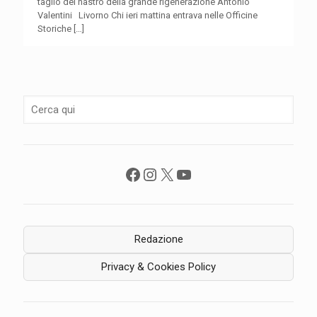
taglio del nastro della grande rigenerazione Antonio
Valentini Livorno Chi ieri mattina entrava nelle Officine
Storiche
[…]
Facebook
Instagram
X
YouTube
Redazione
Privacy & Cookies Policy