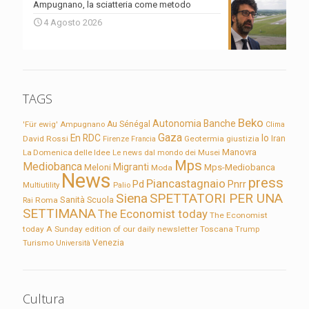
Ampugnano, la sciatteria come metodo
4 Agosto 2026
TAGS
Beko
Autonomia
Banche
'Für ewig'
Ampugnano
Au Sénégal
Clima
Gaza
En RDC
Io
David Rossi
Firenze
Geotermia
giustizia
Iran
Francia
Manovra
La Domenica delle Idee
Le news dal mondo dei Musei
Mps
Mediobanca
Migranti
Meloni
Mps-Mediobanca
Moda
News
press
Piancastagnaio
Pd
Pnrr
Multiutility
Palio
Siena
SPETTATORI PER UNA
Sanità
Rai
Roma
Scuola
SETTIMANA
The Economist today
The Economist
today A Sunday edition of our daily newsletter
Toscana
Trump
Turismo
Venezia
Università
Cultura