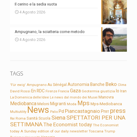
Il cerino e la sedia vuota
4 Agosto 2026
Ampugnano, la sciatteria come metodo
4 Agosto 2026
TAGS
Beko
Autonomia
Banche
'Für ewig'
Ampugnano
Au Sénégal
Clima
Gaza
En RDC
Io
David Rossi
Firenze
Geotermia
giustizia
Iran
Francia
Manovra
La Domenica delle Idee
Le news dal mondo dei Musei
Mps
Mediobanca
Migranti
Meloni
Mps-Mediobanca
Moda
News
press
Piancastagnaio
Pd
Pnrr
Multiutility
Palio
Siena
SPETTATORI PER UNA
Sanità
Rai
Roma
Scuola
SETTIMANA
The Economist today
The Economist
today A Sunday edition of our daily newsletter
Toscana
Trump