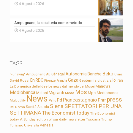
4 Agosto 2026
Ampugnano, la sciatteria come metodo
4 Agosto 2026
TAGS
Beko
Autonomia
Banche
'Für ewig'
Ampugnano
Au Sénégal
Clima
Gaza
En RDC
Io
David Rossi
Firenze
Geotermia
giustizia
Iran
Francia
Manovra
La Domenica delle Idee
Le news dal mondo dei Musei
Mps
Mediobanca
Migranti
Meloni
Mps-Mediobanca
Moda
News
press
Piancastagnaio
Pd
Pnrr
Multiutility
Palio
Siena
SPETTATORI PER UNA
Sanità
Rai
Roma
Scuola
SETTIMANA
The Economist today
The Economist
today A Sunday edition of our daily newsletter
Toscana
Trump
Turismo
Venezia
Università