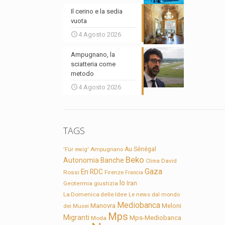
Il cerino e la sedia
vuota
4 Agosto 2026
Ampugnano, la
sciatteria come
metodo
4 Agosto 2026
TAGS
'Für ewig'
Ampugnano
Au Sénégal
Beko
Autonomia
Banche
David
Clima
Gaza
En RDC
Rossi
Firenze
Francia
Io
Geotermia
giustizia
Iran
La Domenica delle Idee
Le news dal mondo
Mediobanca
Manovra
Meloni
dei Musei
Mps
Migranti
Mps-Mediobanca
Moda