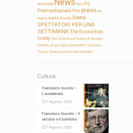
News
Pd
Multiutility
Palio
press
Piancastagnaio
Pnrr
Rai
Siena
Sanità
Roma
Scuola
SPETTATORI PER UNA
SETTIMANA
The Economist
today
The Economist today A Sunday
edition of our daily newsletter
Toscana
Trump
Turismo
Venezia
Università
Cultura
Francesco Guccini –
L’avvelenata
7 Agosto 2026
Francesco Guccini – Il
vecchio e il bambino
7 Agosto 2026