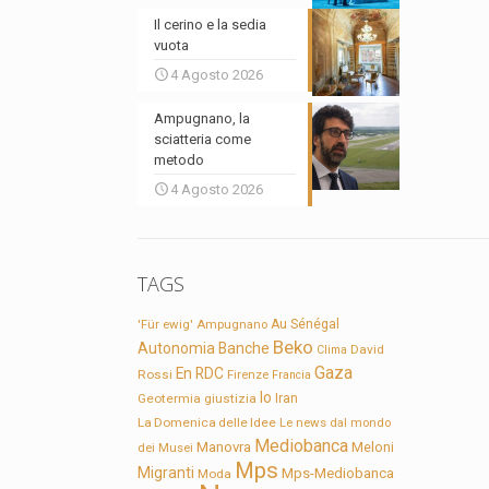
Il cerino e la sedia
vuota
4 Agosto 2026
Ampugnano, la
sciatteria come
metodo
4 Agosto 2026
TAGS
'Für ewig'
Ampugnano
Au Sénégal
Beko
Autonomia
Banche
David
Clima
Gaza
En RDC
Rossi
Firenze
Francia
Io
Geotermia
giustizia
Iran
La Domenica delle Idee
Le news dal mondo
Mediobanca
Manovra
Meloni
dei Musei
Mps
Migranti
Mps-Mediobanca
Moda