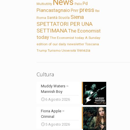
News
Pd
Multiutility
Palio
press
Piancastagnaio
Pnrr
Rai
Siena
Sanità
Roma
Scuola
SPETTATORI PER UNA
SETTIMANA
The Economist
today
The Economist today A Sunday
edition of our daily newsletter
Toscana
Trump
Turismo
Venezia
Università
Cultura
Muddy Waters –
Mannish Boy
6 Agosto 2026
Fiona Apple –
Criminal
5 Agosto 2026